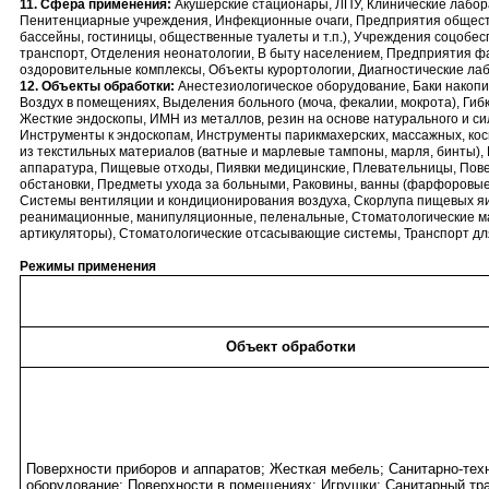
11. Сфера применения:
Акушерские стационары, ЛПУ, Клинические лабора
Пенитенциарные учреждения, Инфекционные очаги, Предприятия обществ
бассейны, гостиницы, общественные туалеты и т.п.), Учреждения соцобе
транспорт, Отделения неонатологии, В быту населением, Предприятия ф
оздоровительные комплексы, Объекты курортологии, Диагностические ла
12. Объекты обработки:
Анестезиологическое оборудование, Баки накоп
Воздух в помещениях, Выделения больного (моча, фекалии, мокрота), Гиб
Жесткие эндоскопы, ИМН из металлов, резин на основе натурального и с
Инструменты к эндоскопам, Инструменты парикмахерских, массажных, кос
из текстильных материалов (ватные и марлевые тампоны, марля, бинты)
аппаратура, Пищевые отходы, Пиявки медицинские, Плевательницы, Пове
обстановки, Предметы ухода за больными, Раковины, ванны (фарфоровые
Системы вентиляции и кондиционирования воздуха, Скорлупа пищевых я
реанимационные, манипуляционные, пеленальные, Стоматологические мат
артикуляторы), Стоматологические отсасывающие системы, Транспорт дл
Режимы применения
Объект обработки
Поверхности приборов и аппаратов; Жесткая мебель; Санитарно-тех
оборудование; Поверхности в помещениях; Игрушки; Санитарный тра