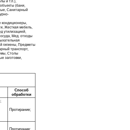
ы и т.п.),
объекты (бани,
чные, Санитарный
урно-
е кондиционеры,
ти, Жесткая мебель,
ед утилизацией,
осуда, Мед. отходы
дыхательная
ой гигиены, Предметы
арный транспорт,
емы, Столы
е заготовки,
Способ
обработки
;
;
Протирание;
;
Протирание;