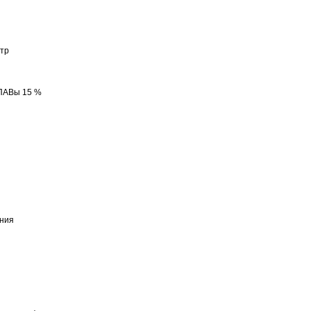
тр
 ПАВы 15 %
ения