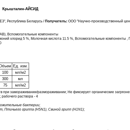
Крышталин-АЙСИД
", Республика Беларусь /
Получатель:
ООО "Научно-производственный цен
ПАВ), Вспомогательные компоненты
моний хлорид 5 %, Молочная кислота 11.5 %, Вспомогательные компоненты ,
0
Объем
Ед. изм.
100
мл/м2
300
мл
75
мл/м2
тв при замораживании/размораживании; Не фиксирует органические загрязн
; рабочего раствора - 4
оложительные бактерии;
, Птичьего гриппа (H5N1), Свиной грипп (H1N1);