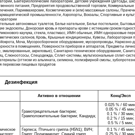
тории, Бактериологические лаборатории, Детские учреждения (детсады, школ
енного питания, Предприятия продовольственной торговли, Коммунальные 
спечения, Парикмахерские, Косметические и (или) массажные салоны, Праче
армацевтической промышленности, Аэропорты, Вокзалы, Спортивные и культ
боратории
ительные автономных туалетов, Белье нательное, Белье постельное, Бытовы
кие эндоскопы, Донорская кровь и препараты крови с истекшим сроком годнос
иликонового каучука, стекла, пластмасс, ИМН обычные, ИМН одноразовые пер
метических салонов, Кровь, Крышные кондиционеры, Кувезы, Лабораторная п
, Мокрота, Моча, Мусоросборочное оборудование, мусоропроводы, Наркозно-
рхности в помещениях, Поверхности приборов и аппаратов, Предметы личн
, эмалированные, акриловые), Санитарно-техническое оборудование, Санит
иц, Слюноотсосы, Спецодежда, Сплит-системы, мультизональные сплит-сист
ериалы (оттиски из альгината, силикона, полиэфирной смолы, зубопротезны
я перевозки пищевых продуктов
Дезинфекция
Активно в отношении
Конц/Эксп
0.025 % / 60 мин
0.05 % / 45 мин
Грамотрицательные бактерии;
0.1 % / 30 мин;
Грамположительные бактерии; Кандида;
0.2 % / 15 мин;
0.5 % / 5 мин;
ническое
Герпеса; Птичьего гриппа (H5N1); ВИЧ;
0.1 % / 45 мин;
нспорт;
Грипп; Полиомиелит; Свиной грипп
0.25 % / 30 мин