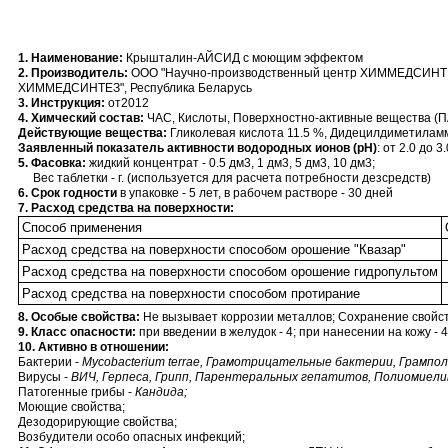
1. Наименование:
Крышталин-АЙСИД с моющим эффектом
2. Производитель:
ООО "Научно-производственный центр ХИММЕДСИНТЕЗ
ХИММЕДСИНТЕЗ", Республика Беларусь
3. Инструкция:
от2012
4. Химческий состав:
ЧАС, Кислоты, Поверхностно-активные вещества (
Действующие вещества:
Гликолевая кислота 11.5 %, Дидецилдиметилам
Заявленный показатель активности водородных ионов (pH)
: от 2.0 до 3.
5. Фacовка:
жидкий концентрат - 0.5 дм3, 1 дм3, 5 дм3, 10 дм3;
Вес таблетки - г. (используется для расчета потребности дезсредств)
6. Срок годности
в упаковке - 5 лет, в рабочем растворе - 30 дней
7. Расход средства на поверхности:
Способ применения
Расход средства на поверхности способом орошение "Квазар"
Расход средства на поверхности способом орошение гидропультом
Расход средства на поверхности способом протирание
8. Особые свойства:
Не вызывает коррозии металлов; Сохранение свойс
9. Класс опасности:
при введении в желудок - 4; при нанесении на кожу - 4
10. Активно в отношении:
Бактерии -
Mycobacterium terrae, Грамотрицательные бактерии, Грамп
Вирусы -
ВИЧ, Герпеса, Грипп, Парентеральных гепатитов, Полиомиелит
Патогенные грибы -
Кандида;
Моющие свойства;
Дезодорирующие свойства;
Возбудители особо опасных инфекций;