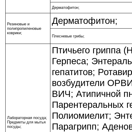
Дерматофитон;
Дерматофитон;
Резиновые и
полипропиленовые
коврики;
Плесневые грибы;
Птичьего гриппа (
Герпеса; Энтерал
гепатитов; Ротави
возбудители ОРВИ
ВИЧ; Атипичной п
Парентеральных ге
Полиомиелит; Энт
Лабораторная посуда;
Предметы для мытья
Парагрипп; Адено
посуды;