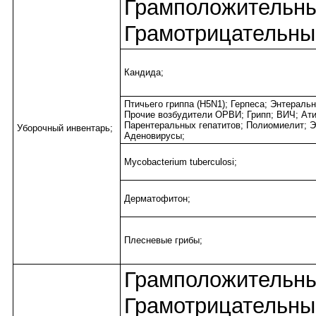
Грамположительны
Грамотрицательны
Кандида;
Птичьего гриппа (H5N1); Герпеса; Энтераль
Прочие возбудители ОРВИ; Грипп; ВИЧ; Ат
Парентеральных гепатитов; Полиомиелит; Э
Уборочный инвентарь;
Аденовирусы;
Mycobacterium tuberculosi;
Дерматофитон;
Плесневые грибы;
Грамположительны
Грамотрицательны