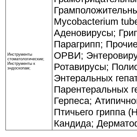
Грамположительны
Mycobacterium tube
Аденовирусы; Грип
Парагрипп; Прочие
ОРВИ; Энтеровиру
Инструменты
стоматологические;
Инструменты к
Ротавирусы; Поли
эндоскопам;
Энтеральных гепат
Парентеральных ге
Герпеса; Атипично
Птичьего гриппа (
Кандида; Дермато