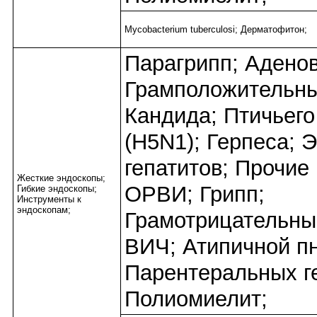
Mycobacterium tuberculosi; Дерматофитон;
Парагрипп; Адено
Грамположительны
Кандида; Птичьего
(H5N1); Герпеса; 
гепатитов; Прочие
Жесткие эндоскопы;
ОРВИ; Грипп;
Гибкие эндоскопы;
Инструменты к
эндоскопам;
Грамотрицательны
ВИЧ; Атипичной п
Парентеральных ге
Полиомиелит;