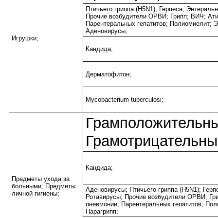
Птичьего гриппа (H5N1); Герпеса; Энтераль
Прочие возбудители ОРВИ; Грипп; ВИЧ; Ат
Парентеральных гепатитов; Полиомиелит; Э
Аденовирусы;
Игрушки;
Кандида;
Дерматофитон;
Mycobacterium tuberculosi;
Грамположительны
Грамотрицательны
Кандида;
Предметы ухода за
больными; Предметы
Аденовирусы; Птичьего гриппа (H5N1); Герп
личной гигиены;
Ротавирусы; Прочие возбудители ОРВИ; Гр
пневмонии; Парентеральных гепатитов; Пол
Парагрипп;