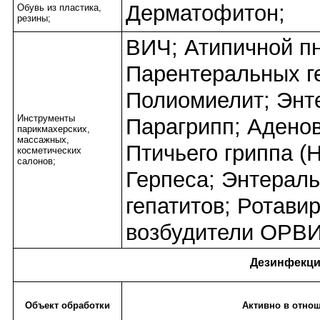
Дерматофитон;
Обувь из пластика,
резины;
ВИЧ; Атипичной п
Парентеральных ге
Полиомиелит; Энт
Инструменты
Парагрипп; Адено
парикмахерских,
массажных,
Птичьего гриппа (
косметических
салонов;
Герпеса; Энтерал
гепатитов; Ротави
возбудители ОРВИ
Дезинфекци
Объект обработки
Активно в отно