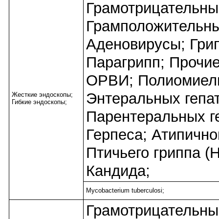
Грамотрицательны
Грамположительны
Аденовирусы; Грип
Парагрипп; Прочие
ОРВИ; Полиомиел
Энтеральных гепат
Жесткие эндоскопы;
Гибкие эндоскопы;
Парентеральных ге
Герпеса; Атипично
Птичьего гриппа (
Кандида;
Mycobacterium tuberculosi;
Грамотрицательны