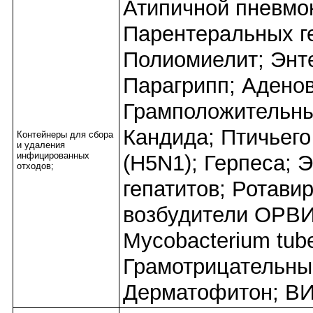
Атипичной пневмо
Парентеральных ге
Полиомиелит; Энт
Парагрипп; Адено
Грамположительны
Кандида; Птичьего
Контейнеры для сбора
и удаления
инфицированных
(H5N1); Герпеса; 
отходов;
гепатитов; Ротави
возбудители ОРВИ
Mycobacterium tube
Грамотрицательны
Дерматофитон; ВИ