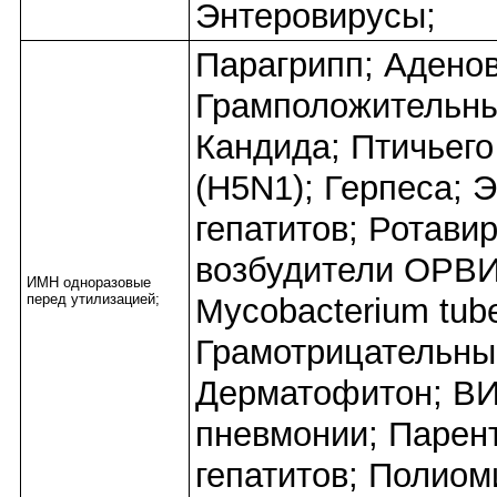
Энтеровирусы;
Парагрипп; Адено
Грамположительны
Кандида; Птичьего
(H5N1); Герпеса; 
гепатитов; Ротави
возбудители ОРВИ
ИМН одноразовые
перед утилизацией;
Mycobacterium tube
Грамотрицательны
Дерматофитон; ВИ
пневмонии; Парен
гепатитов; Полиом