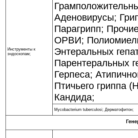
Грамположительны
Аденовирусы; Грип
Парагрипп; Прочие
ОРВИ; Полиомиел
Энтеральных гепат
Инструменты к
эндоскопам;
Парентеральных ге
Герпеса; Атипично
Птичьего гриппа (
Кандида;
Mycobacterium tuberculosi; Дерматофитон;
Гене