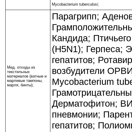
Mycobacterium tuberculosi;
Парагрипп; Адено
Грамположительны
Кандида; Птичьего
(H5N1); Герпеса; 
гепатитов; Ротави
Мед. отходы из
возбудители ОРВИ
текстильных
материалов (ватные и
Mycobacterium tube
марлевые тампоны,
марля, бинты);
Грамотрицательны
Дерматофитон; ВИ
пневмонии; Парен
гепатитов; Полиом