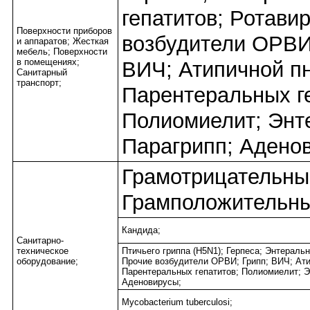
гепатитов; Ротави
Поверхности приборов
возбудители ОРВИ
и аппаратов; Жесткая
мебель; Поверхности
в помещениях;
ВИЧ; Атипичной п
Санитарный
транспорт;
Парентеральных ге
Полиомиелит; Энт
Парагрипп; Адено
Грамотрицательны
Грамположительны
Кандида;
Санитарно-
техническое
Птичьего гриппа (H5N1); Герпеса; Энтераль
оборудование;
Прочие возбудители ОРВИ; Грипп; ВИЧ; Ат
Парентеральных гепатитов; Полиомиелит; Э
Аденовирусы;
Mycobacterium tuberculosi;