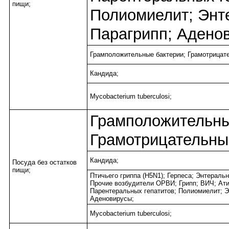
пищи;
Полиомиелит; Энт
Парагрипп; Адено
Грамположительные бактерии; Грамотрицате
Кандида;
Mycobacterium tuberculosi;
Грамположительны
Грамотрицательны
Кандида;
Посуда без остатков
пищи;
Птичьего гриппа (H5N1); Герпеса; Энтераль
Прочие возбудители ОРВИ; Грипп; ВИЧ; Ат
Парентеральных гепатитов; Полиомиелит; Э
Аденовирусы;
Mycobacterium tuberculosi;