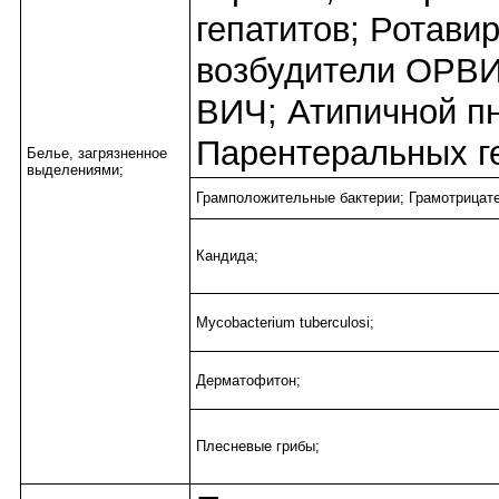
гепатитов; Ротави
возбудители ОРВИ
ВИЧ; Атипичной п
Парентеральных ге
Белье, загрязненное
выделениями;
Грамположительные бактерии; Грамотрицате
Кандида;
Mycobacterium tuberculosi;
Дерматофитон;
Плесневые грибы;