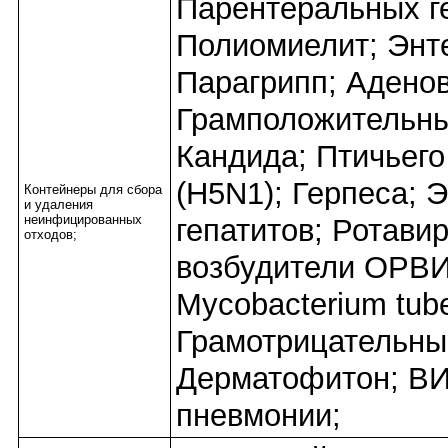
Парентеральных ге
Полиомиелит; Энт
Парагрипп; Адено
Грамположительны
Кандида; Птичьего
(H5N1); Герпеса; 
Контейнеры для сбора
и удаления
неинфицированных
гепатитов; Ротави
отходов;
возбудители ОРВИ
Mycobacterium tube
Грамотрицательны
Дерматофитон; ВИ
пневмонии;