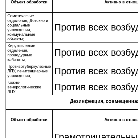
Объект обработки
Активно в отно
Соматические
отделения; Детские и
Против всех возбу
социальные
учреждения,
коммунальные
объекты;
Хирургические
Против всех возбу
отделения,
процедурные
кабинеты;
Противотуберкулезные
Против всех возбу
ЛПУ, пенитенциарные
учреждения;
Кожно-
Против всех возбу
венерологические
ЛПУ;
Дезинфекция, совмещенная
Объект обработки
Активно в отно
Грамотрицательны