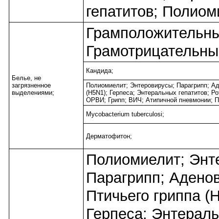
гепатитов; Полиом
Грамположительны
Грамотрицательны
Кандида;
Белье, не
загрязненное
Полиомиелит; Энтеровирусы; Парагрипп; Ад
выделениями;
(H5N1); Герпеса; Энтеральных гепатитов; Р
ОРВИ; Грипп; ВИЧ; Атипичной пневмонии; П
Mycobacterium tuberculosi;
Дерматофитон;
Полиомиелит; Энт
Парагрипп; Адено
Птичьего гриппа (
Герпеса; Энтерал