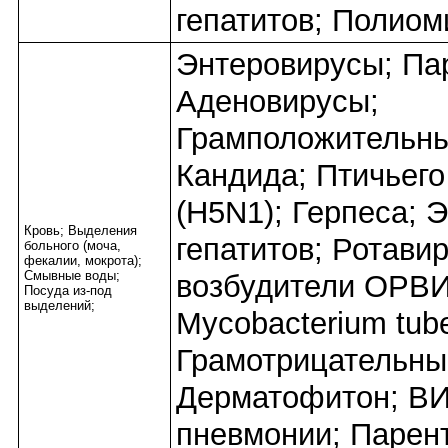
гепатитов; Полиом
Энтеровирусы; Па
Аденовирусы;
Грамположительны
Кандида; Птичьего
(H5N1); Герпеса; 
Кровь; Выделения
гепатитов; Ротави
больного (моча,
фекалии, мокрота);
Смывные воды;
возбудители ОРВИ
Посуда из-под
выделений;
Mycobacterium tube
Грамотрицательны
Дерматофитон; ВИ
пневмонии; Парен