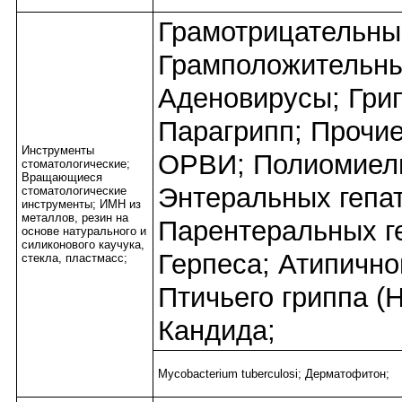
Грамотрицательны
Грамположительны
Аденовирусы; Грип
Парагрипп; Прочие
Инструменты
ОРВИ; Полиомиел
стоматологические;
Вращающиеся
Энтеральных гепат
стоматологические
инструменты; ИМН из
металлов, резин на
Парентеральных ге
основе натурального и
силиконового каучука,
Герпеса; Атипично
стекла, пластмасс;
Птичьего гриппа (
Кандида;
Mycobacterium tuberculosi; Дерматофитон;