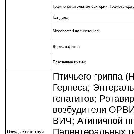
Грамположительные бактерии; Грамотрицате
Кандида;
Mycobacterium tuberculosi;
Дерматофитон;
Плесневые грибы;
Птичьего гриппа (
Герпеса; Энтерал
гепатитов; Ротави
возбудители ОРВИ
ВИЧ; Атипичной п
Парентеральных ге
Посуда с остатками