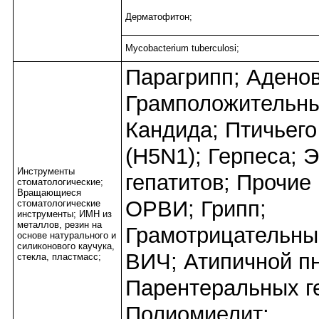
Дерматофитон;
Mycobacterium tuberculosi;
Парагрипп; Адено
Грамположительны
Кандида; Птичьего
(H5N1); Герпеса; 
Инструменты
гепатитов; Прочие
стоматологические;
Вращающиеся
ОРВИ; Грипп;
стоматологические
инструменты; ИМН из
металлов, резин на
Грамотрицательны
основе натурального и
силиконового каучука,
ВИЧ; Атипичной п
стекла, пластмасс;
Парентеральных ге
Полиомиелит;