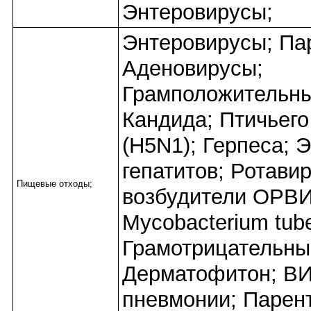
Энтеровирусы;
Энтеровирусы; Па
Аденовирусы;
Грамположительны
Кандида; Птичьего
(H5N1); Герпеса; 
гепатитов; Ротави
Пищевые отходы;
возбудители ОРВИ
Mycobacterium tube
Грамотрицательны
Дерматофитон; ВИ
пневмонии; Парен