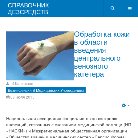
СПРАВОЧНИК
ДЕЗСРЕДСТВ
Обработка кожи
в области
введения
центрального
венозного
катетера
И.Калюжная
Дезинфекция В Медицинских Учреждениях
07 июля 2015
Национальная ассоциация специалистов по контролю
инфекций, связанных с оказанием медицинской помощи (НП
«НАСКИ») и Межрегиональная общественная организации
«Общество врачей и медицинских сестер «Сепсис Форум»