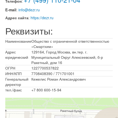
Телефон
:
E-mail
:
info
@dezr.ru
Адрес сайта
:
https://dezr.ru
Реквизиты:
Наименование
Общество с ограниченной ответственностью
«Смартхим»
Адрес
129164, Город Москва, вн.тер. г.
юридический
Муниципальный Округ Алексеевский, б-р
Ракетный, дом 16
ОГРН
1227700537822
ИНН/КПП
7708408390 / 771701001
Генеральный
Кежелис Роман Александрович
директор
тел./факс
+7 800 600-15-94