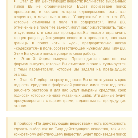
Этап 2: Тип Действующих веществ: Количество выбранных
типов ДВ не ограничивается. Будет произведен поиск
препаратов, в составе которых одновременно есть все
вещества, отмеченные в поле "Содержатся" и нет тех ДВ,
которые отмечены в поле "Не содержатся". Типы ДВ,
отмеченные в поле "Не важно", могут как присутствовать, так и
отсутствовать в составе препаратов.Вы можете ограничить
концентрацию действующих веществ в препарате, поставив
границы в полях «от» и «до», предварительно нажав
«содержатся» в поле, соответствующем нужному Вам Типу ДВ.
Этим Вы сузите поиск и ускорите свою работу.
Этап 3: Форма выпуска: Производится поиск по тем
формам выпуска, которые Вы отметили в поле и суммируется
с теми параметрами, которые Вы задали на предыдущих
этапах.
Этап 4: Подбор по сроку годности: Вы можете указать срок
годности средства в фабричной упаковке и/или срок годности
рабочего раствора и для вас будут выбраны средства, срок
годности которых не ниже указанных цифр. Эти данные будут
просуммированы с параметрами, заданными на предыдущих
этапах.
В подборе
есть возможность
«По действующим веществам»
сделать выбор как по Типу действующего вещества, так и по
конкретному действующему веществу. Будет произведен поиск