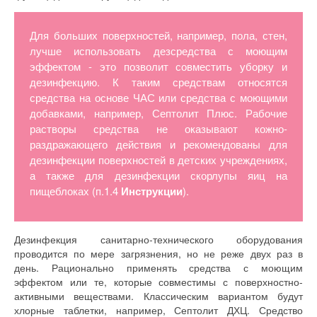
Для больших поверхностей, например, пола, стен,
лучше использовать дезсредства с моющим
эффектом - это позволит совместить уборку и
дезинфекцию. К таким средствам относятся
средства на основе ЧАС или средства с моющими
добавками, например, Септолит Плюс. Рабочие
растворы средства не оказывают кожно-
раздражающего действия и рекомендованы для
дезинфекции поверхностей в детских учреждениях,
а также для дезинфекции скорлупы яиц на
пищеблоках (п.1.4
Инструкции
).
Дезинфекция санитарно-технического оборудования
проводится по мере загрязнения, но не реже двух раз в
день. Рационально применять средства с моющим
эффектом или те, которые совместимы с поверхностно-
активными веществами. Классическим вариантом будут
хлорные таблетки, например, Септолит ДХЦ. Средство