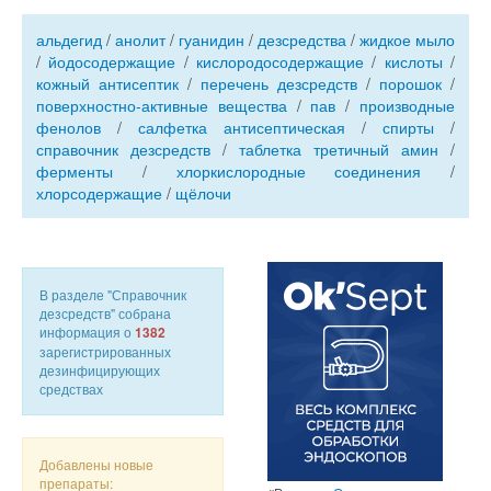
альдегид
/
анолит
/
гуанидин
/
дезсредства
/
жидкое мыло
/
йодосодержащие
/
кислородосодержащие
/
кислоты
/
кожный антисептик
/
перечень дезсредств
/
порошок
/
поверхностно-активные вещества
/
пав
/
производные
фенолов
/
салфетка антисептическая
/
спирты
/
справочник дезсредств
/
таблетка третичный амин
/
ферменты
/
хлоркислородные соединения
/
хлорсодержащие
/
щёлочи
В разделе "Справочник
дезсредств" собрана
информация о
1382
зарегистрированных
дезинфицирующих
средствах
Добавлены новые
препараты: