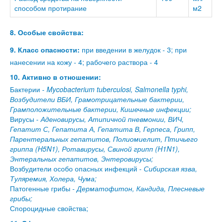
способом протирание
м2
8. Особые свойства:
9. Класс опасности:
при введении в желудок - 3; при
нанесении на кожу - 4; рабочего раствора - 4
10. Активно в отношении:
Бактерии -
Mycobacterium tuberculosi, Salmonella typhi,
Возбудители ВБИ, Грамотрицательные бактерии,
Грамположительные бактерии, Кишечные инфекции;
Вирусы -
Аденовирусы, Атипичной пневмонии, ВИЧ,
Гепатит С, Гепатита А, Гепатита В, Герпеса, Грипп,
Парентеральных гепатитов, Полиомиелит, Птичьего
гриппа (H5N1), Ротавирусы, Свиной грипп (H1N1),
Энтеральных гепатитов, Энтеровирусы;
Возбудители особо опасных инфекций -
Сибирская язва,
Туляремия, Холера, Чума;
Патогенные грибы -
Дерматофитон, Кандида, Плесневые
грибы;
Спороцидные свойства;