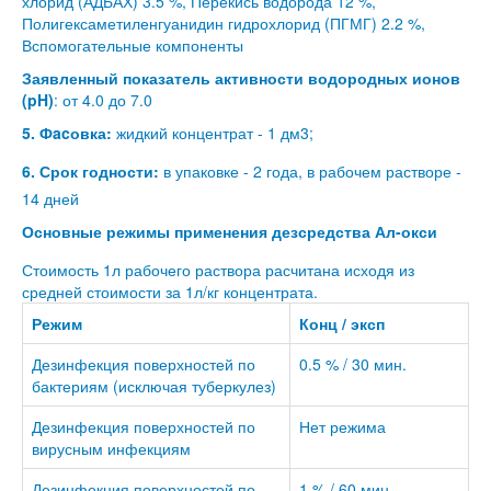
хлорид (АДБАХ) 3.5 %, Перекись водорода 12 %,
Полигексаметиленгуанидин гидрохлорид (ПГМГ) 2.2 %,
Вспомогательные компоненты
Заявленный показатель активности водородных ионов
(pH)
: от 4.0 до 7.0
5. Фacовка:
жидкий концентрат - 1 дм3;
6. Срок годности:
в упаковке - 2 года, в рабочем растворе -
14 дней
Основные режимы применения дезсредства Ал-окси
Стоимость 1л рабочего раствора расчитана исходя из
средней стоимости за 1л/кг концентрата.
Режим
Конц / эксп
Дезинфекция поверхностей по
0.5 % / 30 мин.
бактериям (исключая туберкулез)
Дезинфекция поверхностей по
Нет режима
вирусным инфекциям
Дезинфекция поверхностей по
1 % / 60 мин.