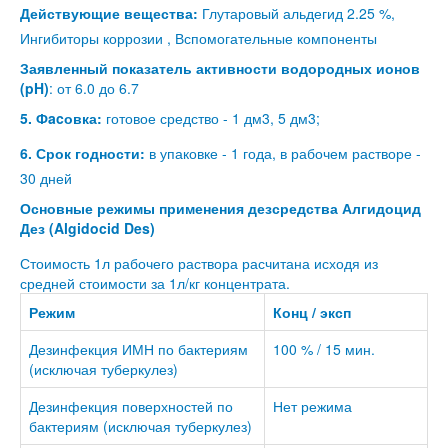
Действующие вещества:
Глутаровый альдегид 2.25 %,
Ингибиторы коррозии , Вспомогательные компоненты
Заявленный показатель активности водородных ионов
(pH)
: от 6.0 до 6.7
5. Фacовка:
готовое средство - 1 дм3, 5 дм3;
6. Срок годности:
в упаковке - 1 года, в рабочем растворе -
30 дней
Основные режимы применения дезсредства Алгидоцид
Дез (Algidocid Des)
Стоимость 1л рабочего раствора расчитана исходя из
средней стоимости за 1л/кг концентрата.
Режим
Конц / эксп
Дезинфекция ИМН по бактериям
100 % / 15 мин.
(исключая туберкулез)
Дезинфекция поверхностей по
Нет режима
бактериям (исключая туберкулез)