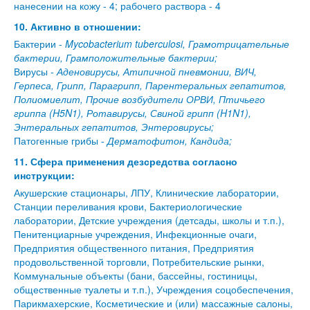
нанесении на кожу - 4; рабочего раствора - 4
10. Активно в отношении:
Бактерии -
Mycobacterium tuberculosi, Грамотрицательные
бактерии, Грамположительные бактерии;
Вирусы -
Аденовирусы, Атипичной пневмонии, ВИЧ,
Герпеса, Грипп, Парагрипп, Парентеральных гепатитов,
Полиомиелит, Прочие возбудители ОРВИ, Птичьего
гриппа (H5N1), Ротавирусы, Свиной грипп (H1N1),
Энтеральных гепатитов, Энтеровирусы;
Патогенные грибы -
Дерматофитон, Кандида;
11. Сфера применения дезсредства согласно
инструкции:
Акушерские стационары, ЛПУ, Клинические лаборатории,
Станции переливания крови, Бактериологические
лаборатории, Детские учреждения (детсады, школы и т.п.),
Пенитенциарные учреждения, Инфекционные очаги,
Предприятия общественного питания, Предприятия
продовольственной торговли, Потребительские рынки,
Коммунальные объекты (бани, бассейны, гостиницы,
общественные туалеты и т.п.), Учреждения соцобеспечения,
Парикмахерские, Косметические и (или) массажные салоны,