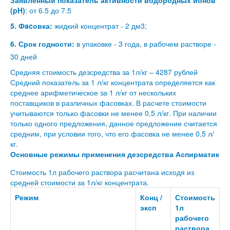
Заявленный показатель активности водородных ионов
(pH)
: от 6.5 до 7.5
5. Фacовка:
жидкий концентрат - 2 дм3;
6. Срок годности:
в упаковке - 3 года, в рабочем растворе -
30 дней
Средняя стоимость дезсредства за 1л/кг – 4287 рублей
Средний показатель за 1 л/кг концентрата определяется как
среднее арифметическое за 1 л/кг от нескольких
поставщиков в различных фасовках. В расчете стоимости
учитываются только фасовки не менее 0,5 л/кг. При наличии
только одного предложения, данное предложение считается
средним, при условии того, что его фасовка не менее 0,5 л/
кг.
Основные режимы применения дезсредства Аспирматик
Стоимость 1л рабочего раствора расчитана исходя из
средней стоимости за 1л/кг концентрата.
Режим
Конц /
Стоимость
эксп
1л
рабочего
раствора,