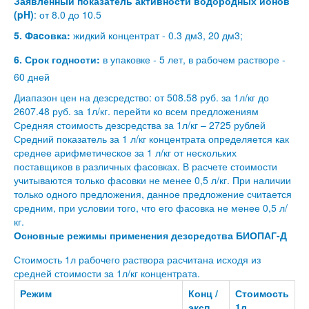
Заявленный показатель активности водородных ионов
(pH)
: от 8.0 до 10.5
5. Фacовка:
жидкий концентрат - 0.3 дм3, 20 дм3;
6. Срок годности:
в упаковке - 5 лет, в рабочем растворе -
60 дней
Диапазон цен на дезсредство: от 508.58 руб. за 1л/кг до
2607.48 руб. за 1л/кг.
перейти ко всем предложениям
Средняя стоимость дезсредства за 1л/кг – 2725 рублей
Средний показатель за 1 л/кг концентрата определяется как
среднее арифметическое за 1 л/кг от нескольких
поставщиков в различных фасовках. В расчете стоимости
учитываются только фасовки не менее 0,5 л/кг. При наличии
только одного предложения, данное предложение считается
средним, при условии того, что его фасовка не менее 0,5 л/
кг.
Основные режимы применения дезсредства БИОПАГ-Д
Стоимость 1л рабочего раствора расчитана исходя из
средней стоимости за 1л/кг концентрата.
Режим
Конц /
Стоимость
эксп
1л