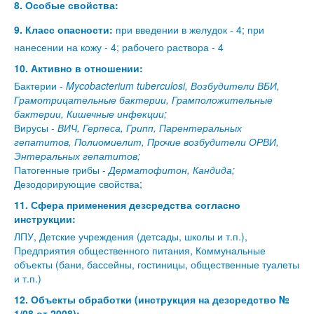
8. Особые свойства:
9. Класс опасности:
при введении в желудок - 4; при
нанесении на кожу - 4; рабочего раствора - 4
10. Активно в отношении:
Бактерии -
Mycobacterium tuberculosi, Возбудители ВБИ,
Грамотрицательные бактерии, Грамположительные
бактерии, Кишечные инфекции;
Вирусы -
ВИЧ, Герпеса, Грипп, Парентеральных
гепатитов, Полиомиелит, Прочие возбудители ОРВИ,
Энтеральных гепатитов;
Патогенные грибы -
Дерматофитон, Кандида;
Дезодорирующие свойства;
11. Сфера применения дезсредства согласно
инструкции:
ЛПУ, Детские учреждения (детсады, школы и т.п.),
Предприятия общественного питания, Коммунальные
объекты (бани, бассейны, гостиницы, общественные туалеты
и т.п.)
12. Объекты обработки (инструкция на дезсредство №
1/08 от 2008):