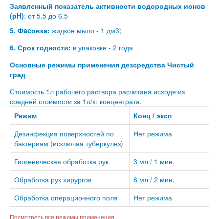
Заявленный показатель активности водородных ионов
(pH)
: от 5.5 до 6.5
5. Фacовка:
жидкое мыло - 1 дм3;
6. Срок годности:
в упаковке - 2 года
Основные режимы применения дезсредства Чистый
град
Стоимость 1л рабочего раствора расчитана исходя из
средней стоимости за 1л/кг концентрата.
Режим
Конц / эксп
Дезинфекция поверхностей по
Нет режима
бактериям (исключая туберкулез)
Гигиеническая обработка рук
3 мл / 1 мин.
Обработка рук хирургов
6 мл / 2 мин.
Обработка операционного поля
Нет режима
Посмотреть все режимы применения...