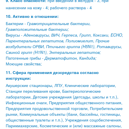
9. Класс опасности:
при введении в желудок - 3; при
нанесении на кожу - 4; рабочего раствора - 4
10. Активно в отношении:
Бактерии -
Грамотрицательные бактерии,
Грамположительные бактерии;
Вирусы -
Аденовирусы, ВИЧ, Герпеса, Грипп, Коксаки, ECHO,
Парентеральных гепатитов, Полиомиелит, Прочие
возбудители ОРВИ, Птичьего гриппа (H5N1), Ротавирусы,
Свиной грипп (H1N1), Энтеральных гепатитов;
Патогенные грибы -
Дерматофитон, Кандида;
Моющие свойства;
11. Сфера применения дезсредства согласно
инструкции:
Акушерские стационары, ЛПУ, Клинические лаборатории,
Станции переливания крови, Бактериологические
лаборатории, Детские учреждения (детсады, школы и т.п.),
Инфекционные очаги, Предприятия общественного питания,
Предприятия продовольственной торговли, Потребительские
рынки, Коммунальные объекты (бани, бассейны, гостиницы,
общественные туалеты и т.п.), Учреждения соцобеспечения,
Парикмахерские, Косметические и (или) массажные салоны,