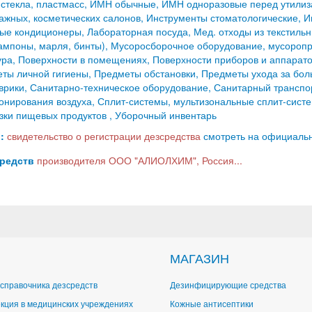
, стекла, пластмасс, ИМН обычные, ИМН одноразовые перед утили
ажных, косметических салонов, Инструменты стоматологические, 
ые кондиционеры, Лабораторная посуда, Мед. отходы из текстиль
ампоны, марля, бинты), Мусоросборочное оборудование, мусоропр
ра, Поверхности в помещениях, Поверхности приборов и аппарат
ты личной гигиены, Предметы обстановки, Предметы ухода за бол
рики, Санитарно-техническое оборудование, Санитарный транспо
онирования воздуха, Сплит-системы, мультизональные сплит-систе
зки пищевых продуктов , Уборочный инвентарь
:
свидетельство о регистрации дезсредства
смотреть на официально
средств
производителя ООО "АЛИОЛХИМ", Россия...
МАГАЗИН
справочника дезсредств
Дезинфицирующие средства
кция в медицинских учреждениях
Кожные антисептики