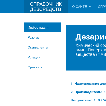
СПРАВОЧНИК
О САЙТЕ
СПР
ДЕЗСРЕДСТВ
Информация
Дезар
Режимы
Химический со
Эквиваленты
амин, Поверхн
вещества (ПАВ
Ротация
Сравнить
1. Наименование де
2. Производитель:
Получатель:
ООО "А