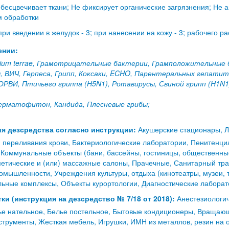
бесцвечивает ткани; Не фиксирует органические загрязнения; Не а
м обработки
ри введении в желудок - 3; при нанесении на кожу - 3; рабочего ра
ении:
rium terrae, Грамотрицательные бактерии, Грамположительные 
, ВИЧ, Герпеса, Грипп, Коксаки, ECHO, Парентеральных гепати
ОРВИ, Птичьего гриппа (H5N1), Ротавирусы, Свиной грипп (H1N
ерматофитон, Кандида, Плесневые грибы;
я дезсредства согласно инструкции:
Акушерские стационары, Л
 переливания крови, Бактериологические лаборатории, Пенитенц
Коммунальные объекты (бани, бассейны, гостиницы, общественные 
етические и (или) массажные салоны, Прачечные, Санитарный тр
мышленности, Учреждения культуры, отдыха (кинотеатры, музеи, 
льные комплексы, Объекты курортологии, Диагностические лабора
ки (инструкция на дезсредство № 7/18 от 2018):
Анестезиологич
ье нательное, Белье постельное, Бытовые кондиционеры, Вращаю
струменты, Жесткая мебель, Игрушки, ИМН из металлов, резин на 