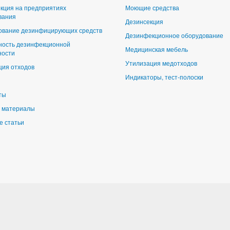
кция на предприятиях
Моющие средства
вания
Дезинсекция
ование дезинфицирующих средств
Дезинфекционное оборудование
ность дезинфекционной
Медицинская мебель
ности
Утилизация медотходов
ция отходов
Индикаторы, тест-полоски
ты
 материалы
е статьи