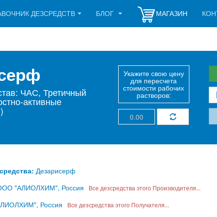
АВОЧНИК ДЕЗСРЕДСТВ
БЛОГ
МАГАЗИН
КОН
исерф
Укажите свою цену
для пересчета
стоимости рабочих
став: ЧАС, Третичный
растворов:
остно-активные
)
зсредства:
Дезарисерф
ООО "АЛИОЛХИМ", Россия
Все дезсредства этого Производителя...
ЛИОЛХИМ", Россия
Все дезсредства этого Получателя...