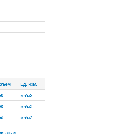
бъем
Ед. изм.
50
мл/м2
00
мл/м2
00
мл/м2
живании/