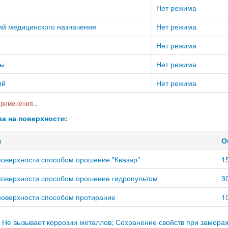
Нет режима
ий медицинского назначения
Нет режима
Нет режима
ты
Нет режима
ий
Нет режима
рименения...
ва на поверхности:
я
О
поверхности способом орошение "Квазар"
1
поверхности способом орошение гидропультом
3
поверхности способом протирание
1
Не вызывает коррозии металлов; Сохранение свойств при замора