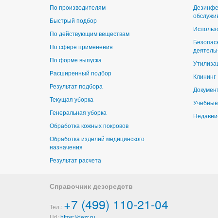
По производителям
Дезинфе
обслужи
Быстрый подбор
Использ
По действующим веществам
Безопас
По сфере применения
деятель
По форме выпуска
Утилиза
Расширенный подбор
Клининг
Результат подбора
Докумен
Текущая уборка
Учебные
Генеральная уборка
Недавни
Обработка кожных покровов
Обработка изделий медицинского
назначения
Результат расчета
Справочник дезсредств
+7 (499) 110-21-04
Тел.:
Url:
https://dezr.ru