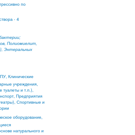
грессивно по
створа - 4
бактерии;
тов, Полиомиелит,
1), Энтеральных
ПУ, Клинические
иарные учреждения,
туалеты и т.п.),
анспорт, Предприятия
театры), Спортивные и
тории
еское оборудование,
щиеся
основе натурального и