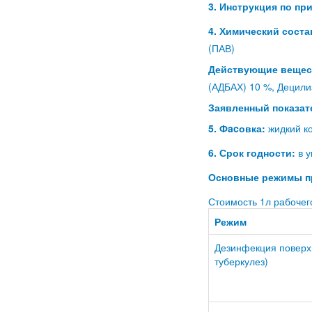
3. Инструкция по п
4. Химический сост
(ПАВ)
Действующие вещес
(АДБАХ) 10 %, Децил
Заявленный показат
5. Фacовка:
жидкий ко
6. Срок годности:
в у
Основные режимы п
Стоимость 1л рабочего
Режим
Дезинфекция поверх
туберкулез)