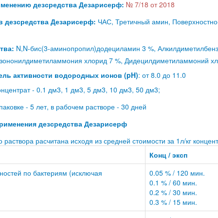
рименению дезсредства Дезарисерф:
№ 7/18 от 2018
ав дезсредства Дезарисерф:
ЧАС, Третичный амин, Поверхностно
тва:
N,N-бис(3-аминопропил)додециламин 3 %, Алкилдиметилбен
изононилдиметиламмония хлорид 7 %, Дидецилдиметиламмоний хл
ель активности водородных ионов (pH)
: от 8.0 до 11.0
нцентрат - 0.1 дм3, 1 дм3, 5 дм3, 10 дм3, 50 дм3;
паковке - 5 лет, в рабочем растворе - 30 дней
рименения дезсредства Дезарисерф
 раствора расчитана исходя из средней стоимости за 1л/кг концент
Конц / эксп
ностей по бактериям (исключая
0.05 % / 120 мин.
0.1 % / 60 мин.
0.2 % / 30 мин.
0.3 % / 15 мин.