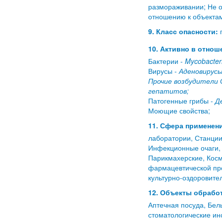
размораживании; Не о
отношению к объекта
9. Класс опасности:
п
10. Активно в отнош
Бактерии -
Mycobacte
Вирусы -
Аденовирусы
Прочие возбудители 
гепатитов;
Патогенные грибы -
Д
Моющие свойства;
11. Сфера применени
лаборатории, Станции
Инфекционные очаги, 
Парикмахерские, Косм
фармацевтической про
культурно-оздоровите
12. Объекты обработ
Аптечная посуда, Бел
стоматологические ин