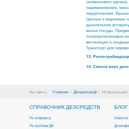
силиконового каучука
парикмахерских, масс
хирургические, Крышн
(ватные и марлевые т
дыхательная аппарату
мытья посуды, Предме
полипропиленовые ков
вентиляции и кондици
Транспорт для перево
13. Роспотребнадзор
14. Список всех дез
Вы здесь:
Главная
Дезарисерф
Информация
СПРАВОЧНИК ДЕЗСРЕДСТВ
БЛОГ
По алфавиту
Новости 
По группам ДВ
Дезинфе