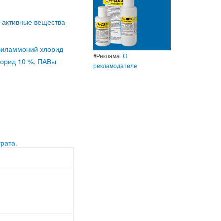
-активные вещества
зиламмоний хлорид
#Реклама
О
орид 10 %, ПАВы
рекламодателе
рата.