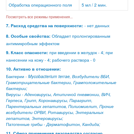
Обработка операционного поля
5 мл / 2 мин.
Посмотреть все режимы применения...
7. Расход средства на поверхности:
- нет данных
8. Особые свойства:
Обладает пролонгированным
антимикробным эффектом
9. Класс опасности:
при введении в желудок - 4; при
нанесении на кожу - 4; рабочего раствора - 0
10. Активно в отношении:
Бактерии -
Mycobacterium terrae, Возбудители ВБИ,
Грамотрицательные бактерии, Грамположительные
бактерии;
Вирусы -
Аденовирусы, Атипичной пневмонии, ВИЧ,
Герпеса, Грипп, Коронавирусы, Парагрипп,
Парентеральных гепатитов, Полиомиелит, Прочие
возбудители ОРВИ, Ротавирусы, Энтеральных
гепатитов, Энтеровирусы;
Патогенные грибы -
Дерматофитон, Кандида;
11. Сфера применения дезсредства согласно