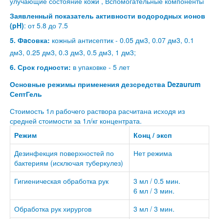
улучающие состояние кожи , Вспомогательные компоненты
Заявленный показатель активности водородных ионов
(pH)
: от 5.8 до 7.5
5. Фacовка:
кожный антисептик - 0.05 дм3, 0.07 дм3, 0.1
дм3, 0.25 дм3, 0.3 дм3, 0.5 дм3, 1 дм3;
6. Срок годности:
в упаковке - 5 лет
Основные режимы применения дезсредства Dezaurum
СептГель
Стоимость 1л рабочего раствора расчитана исходя из
средней стоимости за 1л/кг концентрата.
Режим
Конц / эксп
Дезинфекция поверхностей по
Нет режима
бактериям (исключая туберкулез)
Гигиеническая обработка рук
3 мл / 0.5 мин.
6 мл / 3 мин.
Обработка рук хирургов
3 мл / 3 мин.