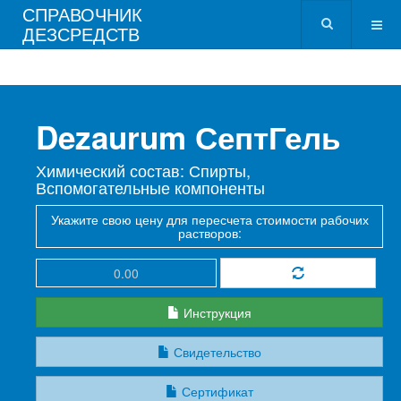
СПРАВОЧНИК
ДЕЗСРЕДСТВ
Dezaurum СептГель
Химический состав: Спирты,
Вспомогательные компоненты
Укажите свою цену для пересчета стоимости рабочих
растворов:
Инструкция
Свидетельство
Сертификат