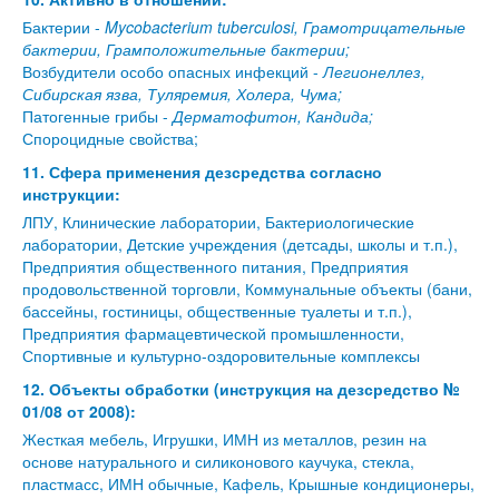
Бактерии -
Mycobacterium tuberculosi, Грамотрицательные
бактерии, Грамположительные бактерии;
Возбудители особо опасных инфекций -
Легионеллез,
Сибирская язва, Туляремия, Холера, Чума;
Патогенные грибы -
Дерматофитон, Кандида;
Спороцидные свойства;
11. Сфера применения дезсредства согласно
инструкции:
ЛПУ, Клинические лаборатории, Бактериологические
лаборатории, Детские учреждения (детсады, школы и т.п.),
Предприятия общественного питания, Предприятия
продовольственной торговли, Коммунальные объекты (бани,
бассейны, гостиницы, общественные туалеты и т.п.),
Предприятия фармацевтической промышленности,
Спортивные и культурно-оздоровительные комплексы
12. Объекты обработки (инструкция на дезсредство №
01/08 от 2008):
Жесткая мебель, Игрушки, ИМН из металлов, резин на
основе натурального и силиконового каучука, стекла,
пластмасс, ИМН обычные, Кафель, Крышные кондиционеры,