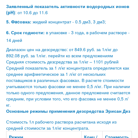
Заявленный показатель активности водородных ионов
(pH)
: от 10.6 до 11.6
5. Фacовка:
жидкий концентрат - 0.5 дм3, 3 дм3;
6. Срок годности:
в упаковке - 3 года, в рабочем растворе -
14 дней
Диапазон цен на дезсредство: от 849.6 руб. за 1л/кг до
892.08 руб. за 1л/кг.
перейти ко всем предложениям
Средняя стоимость дезсредства за 1л/кг – 1101 рублей
Средний показатель за 1 л/кг концентрата определяется как
среднее арифметическое за 1 л/кг от нескольких
поставщиков в различных фасовках. В расчете стоимости
учитываются только фасовки не менее 0,5 л/кг. При наличии
только одного предложения, данное предложение считается
средним, при условии того, что его фасовка не менее 0,5 л/
кг.
Основные режимы применения дезсредства Эрисан Дез
Стоимость 1л рабочего раствора расчитана исходя из
средней стоимости за 1л/кг концентрата.
Режим
Конц /
Стоимость