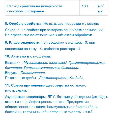
Расход средства на поверхности
100
мл/
способом протирание
м2
8. Особые свойства:
Не вызывает коррозии металлов;
Сохранение свойств при замораживании/размораживании;
Не агрессивно по отношению к объектам обработки
9. Класс опасности:
при введении в желудок - 3; при
нанесении на кожу - 4; рабочего раствора - 4
10. Активно в отношении:
Бактерии -
Mycobacterium tuberculosi, Грамотрицательные
бактерии, Грамположительные бактерии;
Вирусы -
Полиомиелит;
Патогенные грибы -
Дерматофитон, Кандида;
11. Сфера применения дезсредства согласно
инструкции:
Акушерские стационары, ЛПУ, Детские учреждения (детсады,
школы и т.п.), Инфекционные очаги, Предприятия
общественного питания, Коммунальные объекты (бани,
бассейны, гостиницы, общественные туалеты и т.п.),