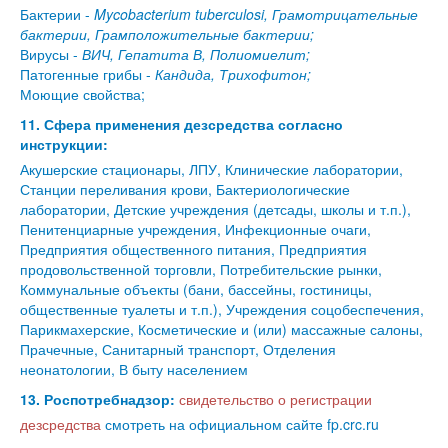
Бактерии -
Mycobacterium tuberculosi, Грамотрицательные
бактерии, Грамположительные бактерии;
Вирусы -
ВИЧ, Гепатита В, Полиомиелит;
Патогенные грибы -
Кандида, Трихофитон;
Моющие свойства;
11. Сфера применения дезсредства согласно
инструкции:
Акушерские стационары, ЛПУ, Клинические лаборатории,
Станции переливания крови, Бактериологические
лаборатории, Детские учреждения (детсады, школы и т.п.),
Пенитенциарные учреждения, Инфекционные очаги,
Предприятия общественного питания, Предприятия
продовольственной торговли, Потребительские рынки,
Коммунальные объекты (бани, бассейны, гостиницы,
общественные туалеты и т.п.), Учреждения соцобеспечения,
Парикмахерские, Косметические и (или) массажные салоны,
Прачечные, Санитарный транспорт, Отделения
неонатологии, В быту населением
13. Роспотребнадзор:
свидетельство о регистрации
дезсредства
смотреть на официальном сайте fp.crc.ru