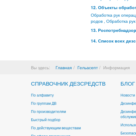
12. Объекты обработ
Обработка рук операц
родов , Обработка рук
13. Роспотребнадзор
14. Список всех дез
Вы здесь:
Главная
Гельасепт
Информация
СПРАВОЧНИК ДЕЗСРЕДСТВ
БЛОГ
По алфавиту
Новости 
По группам ДВ
Дезинфе
По производителям
Дезинфе
обслужи
Быстрый подбор
Использ
По действующим веществам
Безопас
По сфере применения