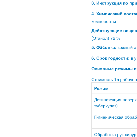
3. Инструкция по пр
4. Химический соста
компоненты
Действующие вещес
(Этанол) 72 %
5. Фacовка:
кожный ан
6. Срок годности:
в у
Основные режимы пр
Стоимость 1л рабочего
Режим
Дезинфекция поверх
туберкулез)
Гигиеническая обраб
Обработка рук хирур