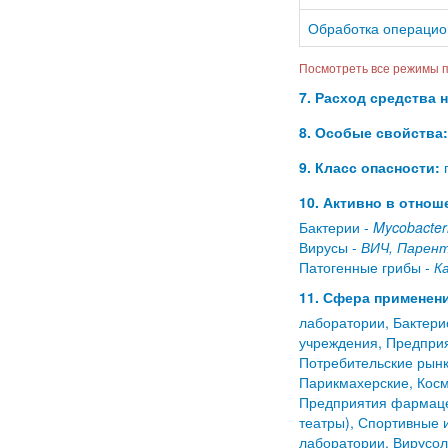
Обработка операцио
Посмотреть все режимы п
7. Расход средства 
8. Особые свойства:
9. Класс опасности:
п
10. Активно в отнош
Бактерии -
Mycobacte
Вирусы -
ВИЧ, Парен
Патогенные грибы -
К
11. Сфера применени
лаборатории, Бактери
учреждения, Предприя
Потребительские рынк
Парикмахерские, Косм
Предприятия фармацев
театры), Спортивные 
лаборатории, Вирусол