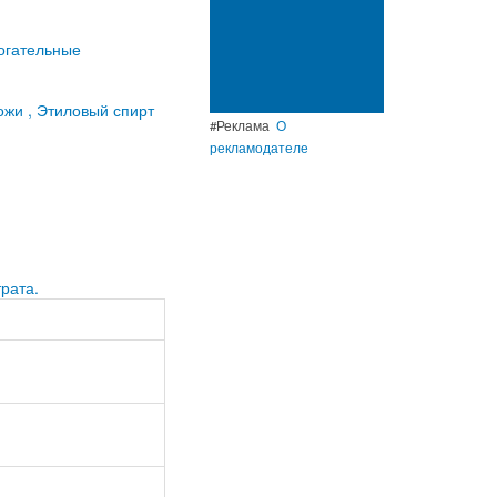
огательные
жи , Этиловый спирт
#Реклама
О
рекламодателе
рата.