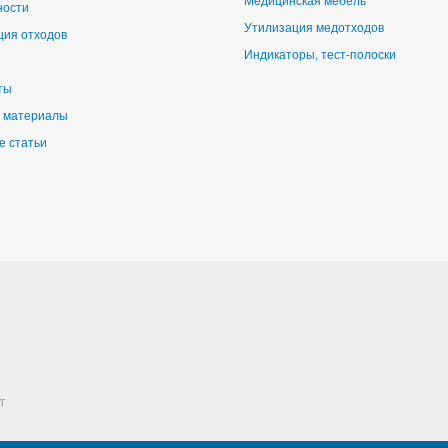
ности
Утилизация медотходов
ция отходов
Индикаторы, тест-полоски
ты
 материалы
е статьи
г