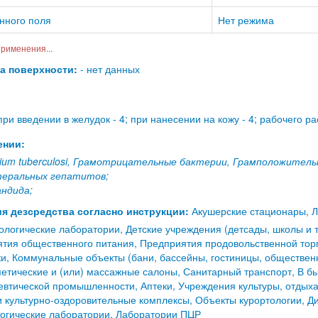
нного поля
Нет режима
рименения...
на поверхности:
- нет данных
ри введении в желудок - 4; при нанесении на кожу - 4; рабочего ра
ении:
rium tuberculosi, Грамотрицательные бактерии, Грамположител
теральных гепатитов;
андида;
я дезсредства согласно инструкции:
Акушерские стационары, Л
ологические лаборатории, Детские учреждения (детсады, школы и т
тия общественного питания, Предприятия продовольственной торг
и, Коммунальные объекты (бани, бассейны, гостиницы, общественны
етические и (или) массажные салоны, Санитарный транспорт, В б
тической промышленности, Аптеки, Учреждения культуры, отдыха 
и культурно-оздоровительные комплексы, Объекты курортологии, Д
огические лаборатории, Лаборатории ПЦР