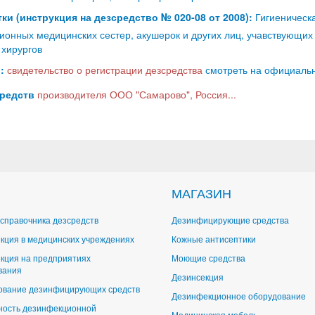
ки (инструкция на дезсредство № 020-08 от 2008):
Гигиеническа
ионных медицинских сестер, акушерок и других лиц, учавствующих
 хирургов
:
свидетельство о регистрации дезсредства
смотреть на официально
средств
производителя ООО "Самарово", Россия...
МАГАЗИН
справочника дезсредств
Дезинфицирующие средства
кция в медицинских учреждениях
Кожные антисептики
кция на предприятиях
Моющие средства
вания
Дезинсекция
ование дезинфицирующих средств
Дезинфекционное оборудование
ность дезинфекционной
Медицинская мебель