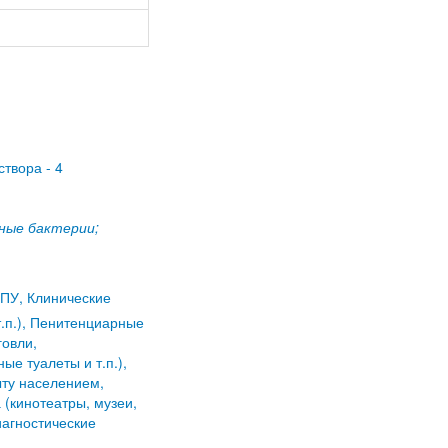
створа - 4
ьные бактерии;
ПУ, Клинические
.п.), Пенитенциарные
овли,
е туалеты и т.п.),
ыту населением,
(кинотеатры, музеи,
иагностические