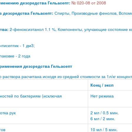
именению дезсредства Гельасепт:
№ 020-08 от 2008
в дезсредства Гельасепт:
Спирты, Производные фенолов, Вспом
тва:
2-феноксиэтанол 1.1 %, Компоненты, улучающие состояние ко
тисептик - 1 дм3;
паковке - 2 года
именения дезсредства Гельасепт
 раствора расчитана исходя из средней стоимости за 1л/кг концент
Конц / эксп
ностей по бактериям (исключая
Нет режима
отка рук
2 мл / 0.5 мин.
6 мл / 2 мин.
гов
10 мл / 5 мин.