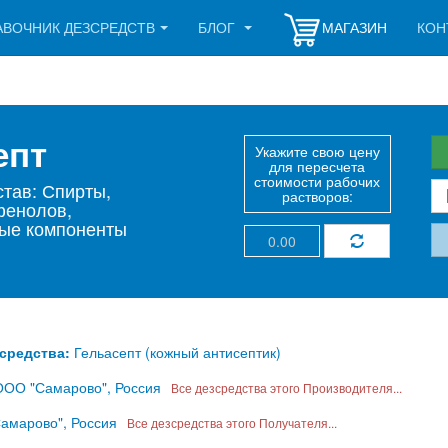
АВОЧНИК ДЕЗСРЕДСТВ
БЛОГ
МАГАЗИН
КОН
септ
Укажите свою цену
для пересчета
стоимости рабочих
тав: Спирты,
растворов:
фенолов,
ые компоненты
зсредства:
Гельасепт (кожный антисептик)
ООО "Самарово", Россия
Все дезсредства этого Производителя...
амарово", Россия
Все дезсредства этого Получателя...