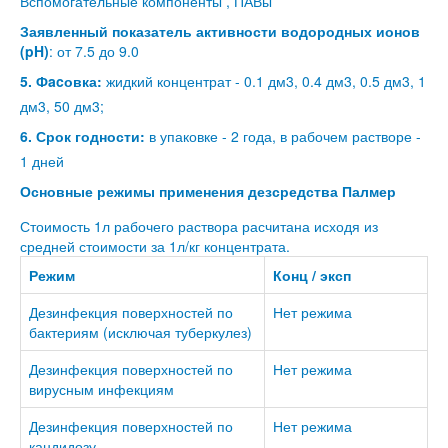
Вспомогательные компоненты , ПАВы
Заявленный показатель активности водородных ионов
(pH)
: от 7.5 до 9.0
5. Фacовка:
жидкий концентрат - 0.1 дм3, 0.4 дм3, 0.5 дм3, 1
дм3, 50 дм3;
6. Срок годности:
в упаковке - 2 года, в рабочем растворе -
1 дней
Основные режимы применения дезсредства Палмер
Стоимость 1л рабочего раствора расчитана исходя из
средней стоимости за 1л/кг концентрата.
Режим
Конц / эксп
Дезинфекция поверхностей по
Нет режима
бактериям (исключая туберкулез)
Дезинфекция поверхностей по
Нет режима
вирусным инфекциям
Дезинфекция поверхностей по
Нет режима
кандидозу