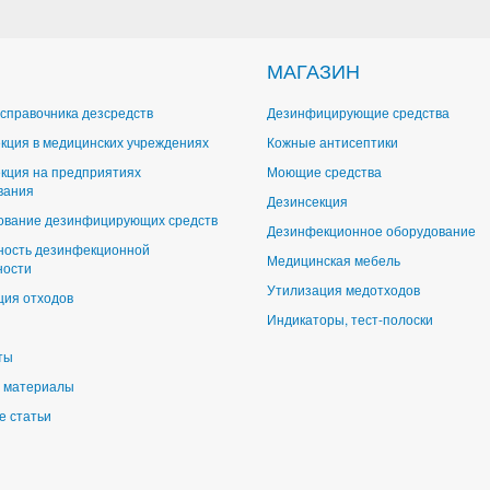
МАГАЗИН
справочника дезсредств
Дезинфицирующие средства
кция в медицинских учреждениях
Кожные антисептики
кция на предприятиях
Моющие средства
вания
Дезинсекция
ование дезинфицирующих средств
Дезинфекционное оборудование
ность дезинфекционной
Медицинская мебель
ности
Утилизация медотходов
ция отходов
Индикаторы, тест-полоски
ты
 материалы
е статьи