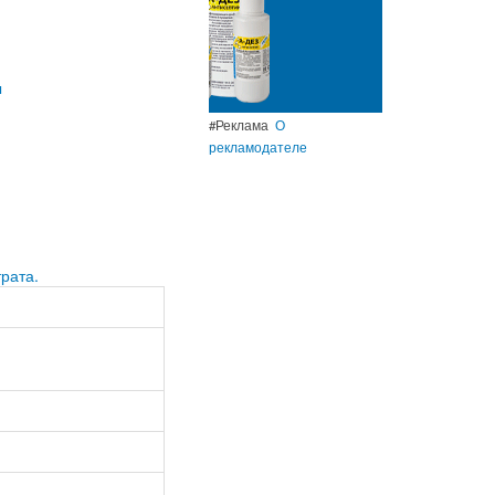
ы
#Реклама
О
рекламодателе
рата.