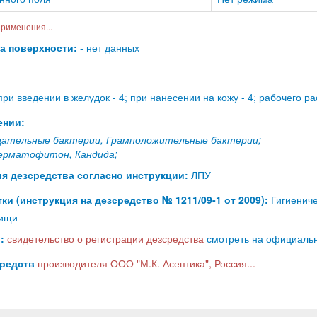
рименения...
на поверхности:
- нет данных
ри введении в желудок - 4; при нанесении на кожу - 4; рабочего ра
ении:
ательные бактерии, Грамположительные бактерии;
ерматофитон, Кандида;
я дезсредства согласно инструкции:
ЛПУ
ки (инструкция на дезсредство № 1211/09-1 от 2009):
Гигиениче
пищи
:
свидетельство о регистрации дезсредства
смотреть на официально
средств
производителя ООО "М.К. Асептика", Россия...