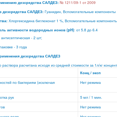
рименению дезсредства САЛДЕЗ:
№ 1211/09-1 от 2009
ав дезсредства САЛДЕЗ:
Гуанидин, Вспомогательные компоненты
тва:
Хлоргексидина биглюконат 1 %, Вспомогательные компонент
ель активности водородных ионов (pH)
: от 5.8 до 6.4
антисептическая - 2 шт;
паковке - 3 года
рименения дезсредства САЛДЕЗ
 раствора расчитана исходя из средней стоимости за 1л/кг концент
Конц / эксп
ностей по бактериям (исключая
Нет режима
отка рук
5 мл / 1 мин.
гов
Нет режима
нного поля
Нет режима