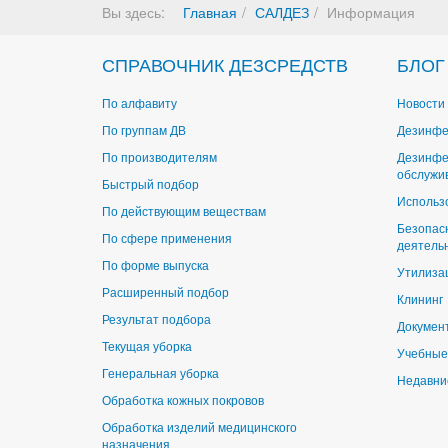
Вы здесь:
Главная
САЛДЕЗ
Информация
СПРАВОЧНИК ДЕЗСРЕДСТВ
БЛОГ
По алфавиту
Новости 
По группам ДВ
Дезинфе
По производителям
Дезинфе
обслужи
Быстрый подбор
Использ
По действующим веществам
Безопас
По сфере применения
деятель
По форме выпуска
Утилиза
Расширенный подбор
Клининг
Результат подбора
Докумен
Текущая уборка
Учебные
Генеральная уборка
Недавни
Обработка кожных покровов
Обработка изделий медицинского
назначения