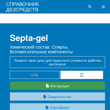
СПРАВОЧНИК
ДЕЗСРЕДСТВ
Septa-gel
Химический состав: Спирты,
Вспомогательные компоненты
Укажите свою цену для пересчета стоимости рабочих
растворов:
Инструкция
Свидетельство
Сертификат