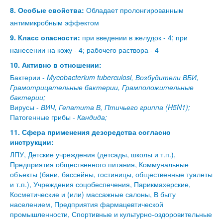
8. Особые свойства:
Обладает пролонгированным
антимикробным эффектом
9. Класс опасности:
при введении в желудок - 4; при
нанесении на кожу - 4; рабочего раствора - 4
10. Активно в отношении:
Бактерии -
Mycobacterium tuberculosi, Возбудители ВБИ,
Грамотрицательные бактерии, Грамположительные
бактерии;
Вирусы -
ВИЧ, Гепатита В, Птичьего гриппа (H5N1);
Патогенные грибы -
Кандида;
11. Сфера применения дезсредства согласно
инструкции:
ЛПУ, Детские учреждения (детсады, школы и т.п.),
Предприятия общественного питания, Коммунальные
объекты (бани, бассейны, гостиницы, общественные туалеты
и т.п.), Учреждения соцобеспечения, Парикмахерские,
Косметические и (или) массажные салоны, В быту
населением, Предприятия фармацевтической
промышленности, Спортивные и культурно-оздоровительные