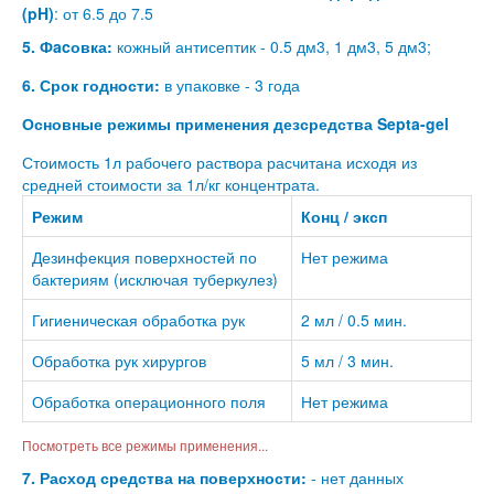
(pH)
: от 6.5 до 7.5
5. Фacовка:
кожный антисептик - 0.5 дм3, 1 дм3, 5 дм3;
6. Срок годности:
в упаковке - 3 года
Основные режимы применения дезсредства Septa-gel
Стоимость 1л рабочего раствора расчитана исходя из
средней стоимости за 1л/кг концентрата.
Режим
Конц / эксп
Дезинфекция поверхностей по
Нет режима
бактериям (исключая туберкулез)
Гигиеническая обработка рук
2 мл / 0.5 мин.
Обработка рук хирургов
5 мл / 3 мин.
Обработка операционного поля
Нет режима
Посмотреть все режимы применения...
7. Расход средства на поверхности:
- нет данных