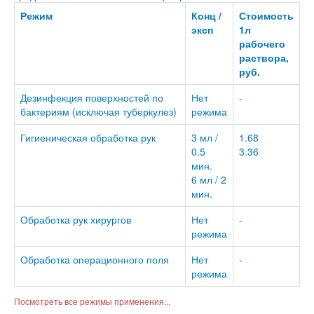
Режим
Конц /
Стоимость
эксп
1л
рабочего
раствора,
руб.
Дезинфекция поверхностей по
Нет
-
бактериям (исключая туберкулез)
режима
Гигиеническая обработка рук
3 мл /
1.68
0.5
3.36
мин.
6 мл / 2
мин.
Обработка рук хирургов
Нет
-
режима
Обработка операционного поля
Нет
-
режима
Посмотреть все режимы применения...