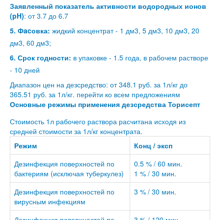
Заявленный показатель активности водородных ионов
(pH)
: от 3.7 до 6.7
5. Фacовка:
жидкий концентрат - 1 дм3, 5 дм3, 10 дм3, 20
дм3, 60 дм3;
6. Срок годности:
в упаковке - 1.5 года, в рабочем растворе
- 10 дней
Диапазон цен на дезсредство: от 348.1 руб. за 1л/кг до
365.51 руб. за 1л/кг.
перейти ко всем предложениям
Основные режимы применения дезсредства Торисепт
Стоимость 1л рабочего раствора расчитана исходя из
средней стоимости за 1л/кг концентрата.
Режим
Конц / эксп
Дезинфекция поверхностей по
0.5 % / 60 мин.
бактериям (исключая туберкулез)
1 % / 30 мин.
Дезинфекция поверхностей по
3 % / 30 мин.
вирусным инфекциям
Дезинфекция поверхностей по
3 % / 120 мин.