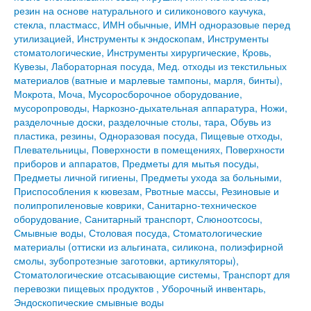
резин на основе натурального и силиконового каучука,
стекла, пластмасс, ИМН обычные, ИМН одноразовые перед
утилизацией, Инструменты к эндоскопам, Инструменты
стоматологические, Инструменты хирургические, Кровь,
Кувезы, Лабораторная посуда, Мед. отходы из текстильных
материалов (ватные и марлевые тампоны, марля, бинты),
Мокрота, Моча, Мусоросборочное оборудование,
мусоропроводы, Наркозно-дыхательная аппаратура, Ножи,
разделочные доски, разделочные столы, тара, Обувь из
пластика, резины, Одноразовая посуда, Пищевые отходы,
Плевательницы, Поверхности в помещениях, Поверхности
приборов и аппаратов, Предметы для мытья посуды,
Предметы личной гигиены, Предметы ухода за больными,
Приспособления к кювезам, Рвотные массы, Резиновые и
полипропиленовые коврики, Санитарно-техническое
оборудование, Санитарный транспорт, Слюноотсосы,
Смывные воды, Столовая посуда, Стоматологические
материалы (оттиски из альгината, силикона, полиэфирной
смолы, зубопротезные заготовки, артикуляторы),
Стоматологические отсасывающие системы, Транспорт для
перевозки пищевых продуктов , Уборочный инвентарь,
Эндоскопические смывные воды