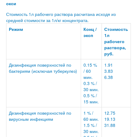
окси
Стоимость 1л рабочего раствора расчитана исходя из
средней стоимости за 1л/кг концентрата.
Режим
Конц /
Стоимость
эксп
1л
рабочего
раствора,
руб.
Дезинфекция поверхностей по
0.15 %
1.91
бактериям (исключая туберкулез)
/ 60
3.83
мин.
6.38
0.3 % /
30 мин.
0.5 % /
15 мин.
Дезинфекция поверхностей по
1 % /
12.75
вирусным инфекциям
60 мин.
19.13
1.5 % /
31.88
30 мин.