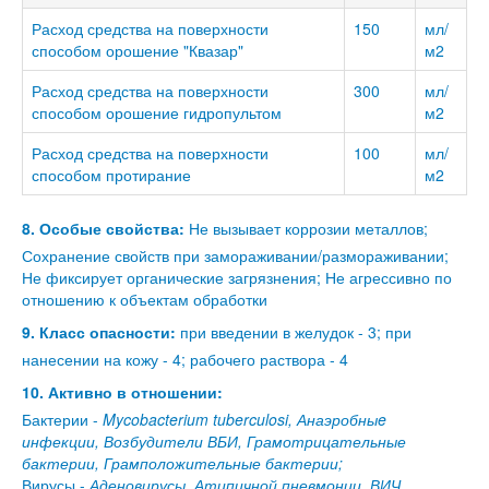
Расход средства на поверхности
150
мл/
способом орошение "Квазар"
м2
Расход средства на поверхности
300
мл/
способом орошение гидропультом
м2
Расход средства на поверхности
100
мл/
способом протирание
м2
8. Особые свойства:
Не вызывает коррозии металлов;
Сохранение свойств при замораживании/размораживании;
Не фиксирует органические загрязнения; Не агрессивно по
отношению к объектам обработки
9. Класс опасности:
при введении в желудок - 3; при
нанесении на кожу - 4; рабочего раствора - 4
10. Активно в отношении:
Бактерии -
Mycobacterium tuberculosi, Анаэробныe
инфекции, Возбудители ВБИ, Грамотрицательные
бактерии, Грамположительные бактерии;
Вирусы -
Аденовирусы, Атипичной пневмонии, ВИЧ,