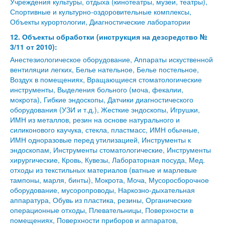
Учреждения культуры, отдыха (кинотеатры, музеи, театры),
Спортивные и культурно-оздоровительные комплексы,
Объекты курортологии, Диагностические лаборатории
12. Объекты обработки (инструкция на дезсредство №
3/11 от 2010):
Анестезиологическое оборудование, Аппараты искуственной
вентиляции легких, Белье нательное, Белье постельное,
Воздух в помещениях, Вращающиеся стоматологические
инструменты, Выделения больного (моча, фекалии,
мокрота), Гибкие эндоскопы, Датчики диагностического
оборудования (УЗИ и т.д.), Жесткие эндоскопы, Игрушки,
ИМН из металлов, резин на основе натурального и
силиконового каучука, стекла, пластмасс, ИМН обычные,
ИМН одноразовые перед утилизацией, Инструменты к
эндоскопам, Инструменты стоматологические, Инструменты
хирургические, Кровь, Кувезы, Лабораторная посуда, Мед.
отходы из текстильных материалов (ватные и марлевые
тампоны, марля, бинты), Мокрота, Моча, Мусоросборочное
оборудование, мусоропроводы, Наркозно-дыхательная
аппаратура, Обувь из пластика, резины, Органические
операционные отходы, Плевательницы, Поверхности в
помещениях, Поверхности приборов и аппаратов,