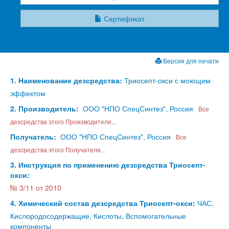
Сертификат
Версия для печати
1. Наименование дезсредства:
Триосепт-окси с моющим
эффектом
2. Производитель:
ООО "НПО СпецСинтез", Россия
Все
дезсредства этого Производителя...
Получатель:
ООО "НПО СпецСинтез", Россия
Все
дезсредства этого Получателя...
3. Инструкция по применению дезсредства Триосепт-
окси:
№ 3/11 от 2010
4. Химический состав дезсредства Триосепт-окси:
ЧАС,
Кислородосодержащие, Кислоты, Вспомогательные
компоненты