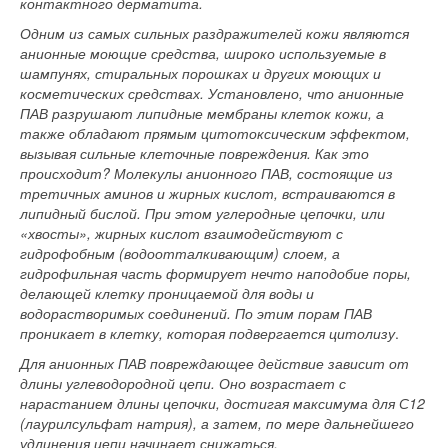
контактного дерматита.
Одним из самых сильных раздражителей кожи являются
анионные моющие средства, широко используемые в
шампунях, стиральных порошках и других моющих и
косметических средствах. Установлено, что анионные
ПАВ разрушают липидные мембраны клеток кожи, а
также обладают прямым цитотоксическим эффектом,
вызывая сильные клеточные повреждения. Как это
происходит? Молекулы анионного ПАВ, состоящие из
третичных аминов и жирных кислот, встраиваются в
липидный бислой. При этом углеродные цепочки, или
«хвосты», жирных кислот взаимодействуют с
гидрофобным (водоотталкивающим) слоем, а
гидрофильная часть формирует нечто наподобие поры,
делающей клетку проницаемой для воды и
водорастворимых соединений. По этим порам ПАВ
проникает в клетку, которая подвергается цитолизу
.
Для анионных ПАВ повреждающее действие зависит от
длины углеводородной цепи. Оно возрастает с
нарастанием длины цепочки, достигая максимума для С12
(лаурилсульфат натрия), а затем, по мере дальнейшего
удлинения цепи начинает снижаться.