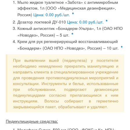
Мыло жидкое туалетное «Забота» с антимикробным
эффектом, 1л (ООО «Медицинская дезинфекция»,
*
Россия)
Цена: 0.00 руб./шт.
*
Дозатор локтевой ДУ-010
Цена: 0.00 руб./шт.
Кожный антисептик «Бонадерм-Ультра», 1л (ОАО НПО
*
«Новодез», Россия) – 5 шт.
Крем для рук регенерирующий восстанавливающий
*
«Бонадерм» (ОАО НПО «Новодез», Россия) – 10 шт.
При выявлении вшей (педикулеза) у посетителя
необходимо немедленно прекратить манипуляцию и
направить клиента в специализированное учреждение
для проведения противопедикулезных мероприятий и
консультации. Инструменты и белье, использованные
при обслуживании, подвергают дезинсекции
педикулицидами согласно прилагающимся к ним
инструкциям. Волосы собирают в герметично
закрывающийся пакет, обрабатывают и удаляют.
Педикулицидные средства:
Медифокс Супер, 500 мл (ООО «ФОКС и Ко, НПЦ»,