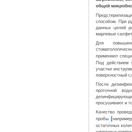
общей микробно
Предстерилизац
способом. При р
данных целей ра
марлевые салфет
Для повышени
стоматологичес
применяют специ
Под действием у
участки инструм
поверхностный сл
После дезинфек
проточной вод
дезинфицирующ
просушивают и то
Качество провед
[
пробы
наприме
остаточных коли
щелочных компон