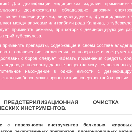
ние!
Для дезинфекции медицинских изделий, применяемых
ользовать дезинфектанты, обладающие широким спектро
ом числе бактерицидными, вирулицидными, фунгицидными с
ляют между вирусами или грибами рода Кандида, в туберкул
едует применять режимы, при которых дезинфицирующие ра
ктерий туберкулеза.
 применять препараты, содержащие в своем составе альдеги
овать органические загрязнения на поверхности инструменто
досплавных боров следует избегать применения средств, со
сь водорода, поскольку данные вещества могут существенно 
Длительное нахождение в одной емкости с дезинфицир
 стальных боров может привести к их поверхностной коррозии.
РЕДСТЕРИЛИЗАЦИОННАЯ ОЧИСТКА Р
ЕСКИХ ИНСТРУМЕНТОВ.
ие с поверхности инструментов белковых, жировых,
статков лекарственных препаратов, пломбировочных матер