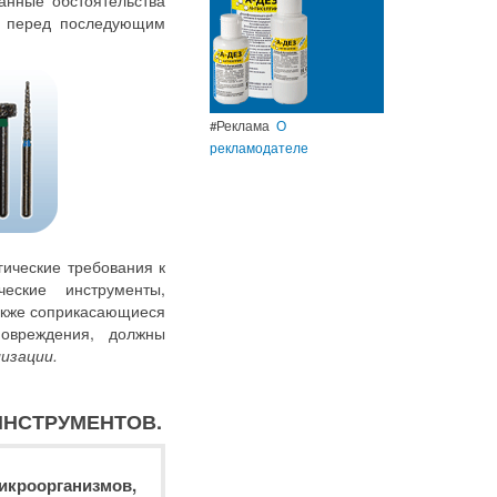
Данные обстоятельства
й перед последующим
#Реклама
О
рекламодателе
ические требования к
еские инструменты,
акже соприкасающиеся
овреждения, должны
изации.
ИНСТРУМЕНТОВ.
оорганизмов,