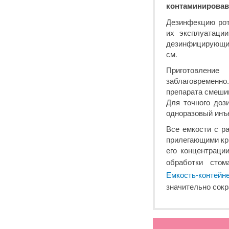
контаминировав
Дезинфекцию рот
их эксплуатации
дезинфицирующий
см.
Приготовлени
заблаговременно
препарата смешив
Для точного доз
одноразовый инъ
Все емкости с р
прилегающими кры
его концентраци
обработки стом
Емкость-контейне
значительно сок