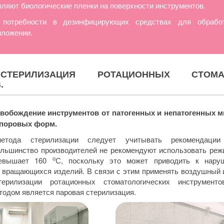
пляют биологические пленки на поверхности инструментов.
 потребности в дезинфицирующих средствах для обработ
иложении.
ЕРИЛИЗАЦИЯ РОТАЦИОННЫХ СТОМАТО
.
свобождение инструментов от патогенных и непатогенных м
споровых форм.
тода стерилизации следует учитывать рекомендации 
ольшинство производителей не рекомендуют использовать реж
о
ревышает 160
С, поскольку это может приводить к нару
я вращающихся изделий. В связи с этим применять воздушный 
рилизации ротационных стоматологических инструменто
одом является паровая стерилизация.