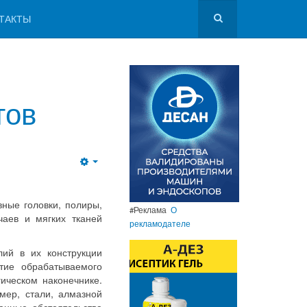
ТАКТЫ
тов
ные головки, полиры,
#Реклама
О
чаев и мягких тканей
рекламодателе
ий в их конструкции
тие обрабатываемого
ическом наконечнике.
мер, стали, алмазной