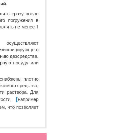
ий.
лять сразу после
ого погружения в
влять не менее 1
 осуществляют
дезинфицирующего
ению дезсредства.
ерную посуду или
 снабжены плотно
няемого средства,
ти раствора. Для
[
кости,
например
м, что позволяет