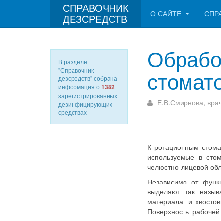
СПРАВОЧНИК
О САЙТЕ
СПР
ДЕЗСРЕДСТВ
Обрабо
В разделе
"Справочник
стомат
дезсредств" собрана
информация о
1382
зарегистрированных
Е.В.Смирнова, вра
дезинфицирующих
средствах
К ротационным стомат
используемые в стом
челюстно-лицевой обл
Независимо от функц
выделяют так назыв
материала, и хвостов
Поверхность рабочей