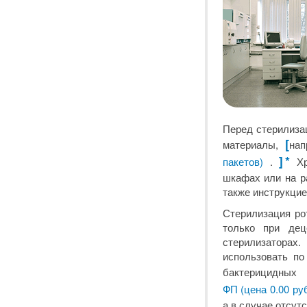
Перед стерилиза
[
материалы,
на
]
*
пакетов)
.
Хр
шкафах или на р
также инструкцие
Стерилизация ро
только при дец
стерилизаторах
использовать по
бактерицидных
ФП (цена 0.00 ру
а в случае отсутс