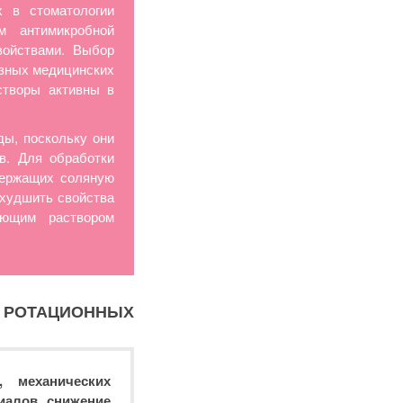
 в стоматологии
м антимикробной
войствами. Выбор
езных медицинских
створы активны в
ды, поскольку они
в. Для обработки
держащих соляную
ухудшить свойства
ующим раствором
ОТАЦИОННЫХ
 механических
иалов, снижение