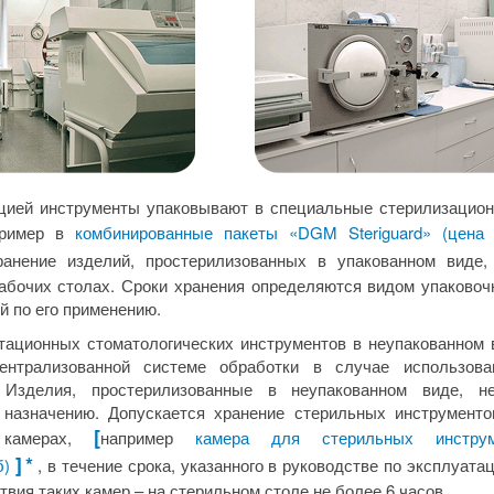
цией инструменты упаковывают в специальные стерилизацио
пример в
комбинированные пакеты «DGM Steriguard» (цена 
анение изделий, простерилизованных в упакованном виде,
абочих столах. Сроки хранения определяются видом упаковочн
й по его применению.
тационных стоматологических инструментов в неупакованном 
ентрализованной системе обработки в случае использова
. Изделия, простерилизованные в неупакованном виде, н
 назначению. Допускается хранение стерильных инструмент
[
 камерах,
например
камера для стерильных инструм
]
*
б)
, в течение срока, указанного в руководстве по эксплуата
твия таких камер – на стерильном столе не более 6 часов.