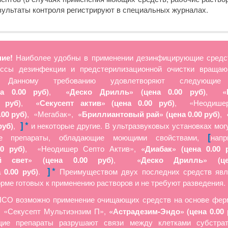
езультаты контроля регистрируют в специальных журналах.
ие!
Наиболее удобны в применении дезинфицирующие средс
ссы дезинфекции и предстерилизационной очистки враща
 Данному требованию удовлетворяют следующи
на 0.00 руб)
,
«Деско Дрилль» (цена 0.00 руб)
,
«
 руб)
,
«Секусепт актив» (цена 0.00 руб)
, «Неодишер
.00 руб)
, «Мегабак»,
«Бриллиантовый рай» (цена 0.00 руб)
,
]
*
руб)
,
и некоторые другие. В ультразвуковых установках мог
[
ие препараты, обладающие моющими свойствами,
нап
00 руб)
, «Неодишер Септо Актив»,
«Диабак» (цена 0.00 
й свет» (цена 0.00 руб)
,
«Деско Дрилль» (це
]
*
 0.00 руб)
.
Преимуществом двух последних средств явля
рме готовых к применению растворов и не требуют разведения.
ПСО возможно применение очищающих средств на основе фер
, «Секусепт Мультиэнзим П»,
«Астрадезим-Эндо» (цена 0.00 
ие препараты разрушают связи между клетками субстрат