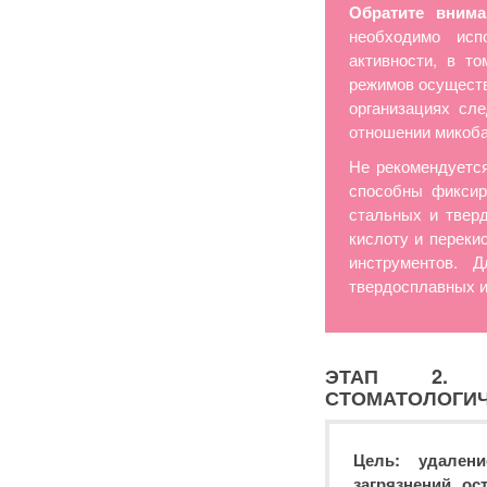
Обратите внима
необходимо исп
активности, в т
режимов осуществ
организациях сл
отношении микоба
Не рекомендуется
способны фиксир
стальных и твер
кислоту и переки
инструментов. 
твердосплавных и
ЭТАП 2. П
СТОМАТОЛОГИЧ
Цель: удален
загрязнений, о