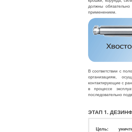
крошки, корунда, сил
должны обязательно 
применением.
В соответствии с пол
организациям, осу
контактирующие с ран
в процессе эксплу
последовательно под
ЭТАП 1. ДЕЗИ
Цель: уничт