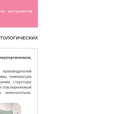
ки инструментов
ЛОГИЧЕСКИХ
икроорганизмов,
производителей
имы, температура
шению структуры
и гласперленовый
в нежелательно.