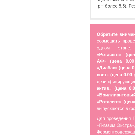
pH более 8,5). Р
Обратите вниман
совмещать проце
одном этапе.
«Ротасепт» (це
АФ» (цена 0.00
«Диабак» (цена 0
свет» (цена 0.00 
дезинфицирующ
актив» (цена 0.
«Бриллиантовы
«Ротасепт» (цена
выпускаются в фо
Для проведения 
«Гигазим Экстра»
Ферментсодержащ