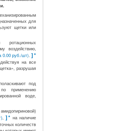
и.
еханизированным
дназначенных для
льзуют щетки или
и ротационных
му воздействию,
]
*
 0.00 руб./шт)
.
здействуя на все
щетка», разрушая
поласкивают под
 по применению
рованной воде,
 амидопириновой)
]
*
т)
,
на наличие
точных количеств
ры которых имеют