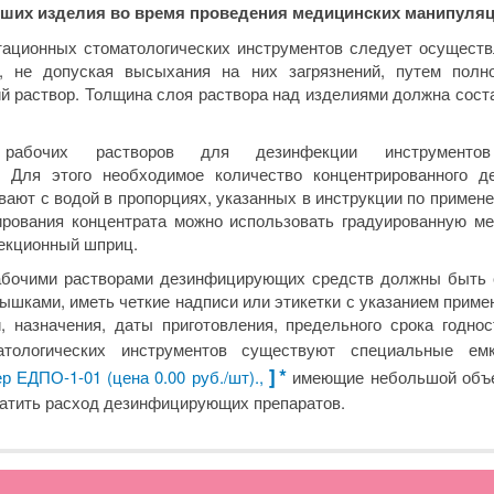
ших изделия во время проведения медицинских манипуляц
ационных стоматологических инструментов следует осуществ
, не допуская высыхания на них загрязнений, путем полн
 раствор. Толщина слоя раствора над изделиями должна соста
е рабочих растворов для дезинфекции инструментов
. Для этого необходимое количество концентрированного 
ают с водой в пропорциях, указанных в инструкции по примен
ирования концентрата можно использовать градуированную м
екционный шприц.
абочими растворами дезинфицирующих средств должны быть
шками, иметь четкие надписи или этикетки с указанием приме
и, назначения, даты приготовления, предельного срока годнос
атологических инструментов существуют специальные ем
]
*
р ЕДПО-1-01 (цена 0.00 руб./шт).,
имеющие небольшой объе
ратить расход дезинфицирующих препаратов.