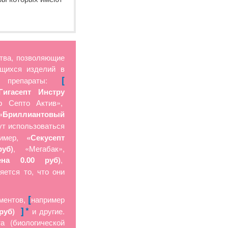
тва, позволяющие
ющихся изделий в
[
е препараты:
Гигасепт Инстру
 Септо Актив»,
«Бриллиантовый
ут использоваться
ример,
«Секусепт
руб)
, «Мегабак»,
на 0.00 руб)
,
ется то, что они
[
ментов,
например
]
*
руб)
и другие.
а (биологической