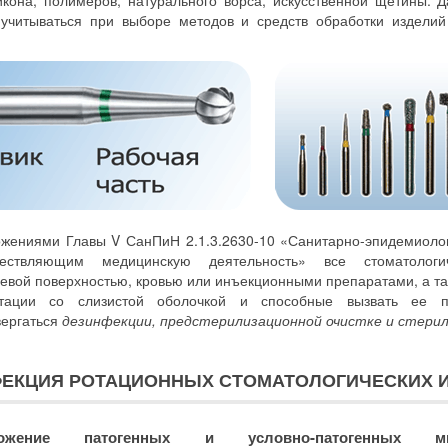
икона, полимеров, натурального ворса, искусственной щетины. 
учитываться при выборе методов и средств обработки издели
ожениями Главы V СанПиН 2.1.3.2630-10 «Санитарно-эпидемиолог
ществляющим медицинскую деятельность» все стоматологич
евой поверхностью, кровью или инъекционными препаратами, а т
атации со слизистой оболочкой и способные вызвать ее п
вергаться
дезинфекции, предстерилизационной очистке и стерил
НФЕКЦИЯ РОТАЦИОННЫХ СТОМАТОЛОГИЧЕСКИХ 
ожение патогенных и условно-патогенных микр