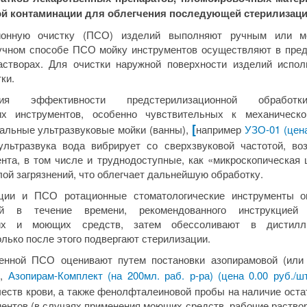
й контаминации для облегчения последующей стерилизаци
ионную очистку (ПСО) изделий выполняют ручным или м
учном способе ПСО мойку инструментов осуществляют в пре
створах. Для очистки наружной поверхности изделий испо
ки.
я эффективности предстерилизационной обработк
ких инструментов, особенно чувствительных к механическо
[
альные ультразвуковые мойки (ванны),
например
УЗО-01 (цена
льтразвука вода вибрирует со сверхзвуковой частотой, во
ента, в том числе и труднодоступные, как «микроскопическая 
ой загрязнений, что облегчает дальнейшую обработку.
ции и ПСО ротационные стоматологические инструменты о
ой в течение времени, рекомендованного инструкцией
их и моющих средств, затем обессоливают в дистилли
лько после этого подвергают стерилизации.
енной ПСО оценивают путем постановки азопирамовой (или
р,
Азопирам-Комплект (на 200мл. раб. р-ра) (цена 0.00 руб./ш
честв крови, а также фенолфталеиновой пробы на наличие оста
ентов (в случаях применения моющих средств, рабочие раство