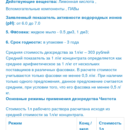
Действующие вещества:
Лимонная кислота ,
Вспомогательные компоненты , ПАВы
Заявленный показатель активности водородных ионов
(pH)
: от 6.0 до 7.0
5. Фacовка:
жидкое мыло - 0.5 дм3, 1 дм3;
6. Срок годности:
в упаковке - 3 года
Средняя стоимость дезсредства за 1л/кг – 303 рублей
Средний показатель за 1 л/кг концентрата определяется как
среднее арифметическое за 1 л/кг от нескольких
поставщиков в различных фасовках. В расчете стоимости
учитываются только фасовки не менее 0,5 л/кг. При наличии
только одного предложения, данное предложение считается
средним, при условии того, что его фасовка не менее 0,5 л/
кг.
Основные режимы применения дезсредства Чистота
Стоимость 1л рабочего раствора расчитана исходя из
средней стоимости за 1л/кг концентрата.
Режим
Конц /
Стоимость
эксп
1л