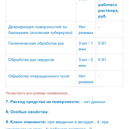
рабочего
раствора,
руб.
Дезинфекция поверхностей по
Нет
-
бактериям (исключая туберкулез)
режима
Гигиеническая обработка рук
3 мл / 1
0.91
мин.
Обработка рук хирургов
3 мл / 2
0.91
мин.
Обработка операционного поля
Нет
-
режима
Посмотреть все режимы применения...
7. Расход средства на поверхности:
- нет данных
8. Особые свойства:
9. Класс опасности:
при введении в желудок - 4; при
нанесении на кожу - 4; рабочего раствора - 0