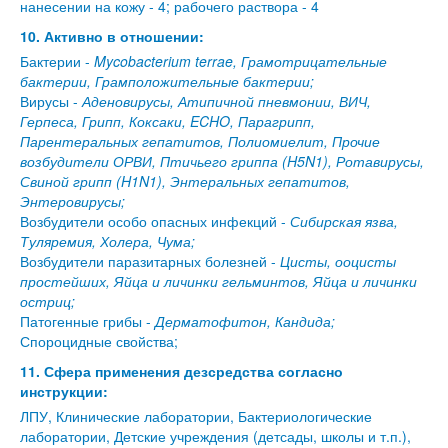
нанесении на кожу - 4; рабочего раствора - 4
10. Активно в отношении:
Бактерии -
Mycobacterium terrae, Грамотрицательные
бактерии, Грамположительные бактерии;
Вирусы -
Аденовирусы, Атипичной пневмонии, ВИЧ,
Герпеса, Грипп, Коксаки, ECHO, Парагрипп,
Парентеральных гепатитов, Полиомиелит, Прочие
возбудители ОРВИ, Птичьего гриппа (H5N1), Ротавирусы,
Свиной грипп (H1N1), Энтеральных гепатитов,
Энтеровирусы;
Возбудители особо опасных инфекций -
Сибирская язва,
Туляремия, Холера, Чума;
Возбудители паразитарных болезней -
Цисты, ооцисты
простейших, Яйца и личинки гельминтов, Яйца и личинки
остриц;
Патогенные грибы -
Дерматофитон, Кандида;
Спороцидные свойства;
11. Сфера применения дезсредства согласно
инструкции:
ЛПУ, Клинические лаборатории, Бактериологические
лаборатории, Детские учреждения (детсады, школы и т.п.),