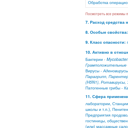
Обработка операцио
Посмотреть все режимы п
7. Расход средства 
8. Особые свойства:
9. Класс опасности:
п
10. Активно в отнош
Бактерии -
Mycobacter
Грамположительные 
Вирусы -
Аденовирусы
Парагрипп, Парентер
(H5N1), Ротавирусы,
Патогенные грибы -
К
11. Сфера применени
лаборатории, Станции
школы и т.п.), Пенит
Предприятия продовол
гостиницы, обществен
(или) массажные сало