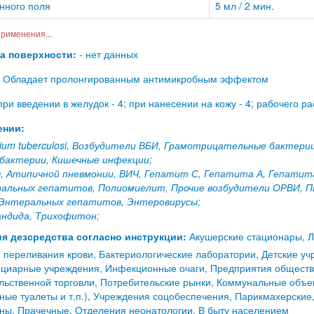
нного поля
5 мл / 2 мин.
рименения...
на поверхности:
- нет данных
Обладает пролонгированным антимикробным эффектом
ри введении в желудок - 4; при нанесении на кожу - 4; рабочего ра
ении:
ium tuberculosi, Возбудители ВБИ, Грамотрицательные бактерии
бактерии, Кишечные инфекции;
, Атипичной пневмонии, ВИЧ, Гепатит С, Гепатита А, Гепатита 
альных гепатитов, Полиомиелит, Прочие возбудители ОРВИ, П
 Энтеральных гепатитов, Энтеровирусы;
андида, Трихофитон;
я дезсредства согласно инструкции:
Акушерские стационары, Л
 переливания крови, Бактериологические лаборатории, Детские уч
енциарные учреждения, Инфекционные очаги, Предприятия обществ
ьственной торговли, Потребительские рынки, Коммунальные объек
ные туалеты и т.п.), Учреждения соцобеспечения, Парикмахерские
ны, Прачечные, Отделения неонатологии, В быту населением