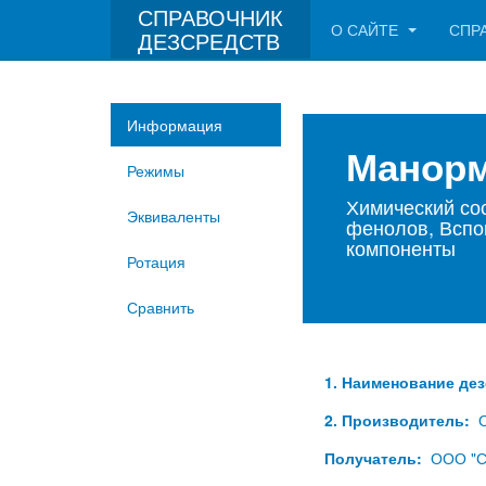
СПРАВОЧНИК
О САЙТЕ
СПР
ДЕЗСРЕДСТВ
Информация
Манор
Режимы
Химический со
Эквиваленты
фенолов, Вспо
компоненты
Ротация
Сравнить
1. Наименование де
2. Производитель:
О
Получатель:
ООО "Са