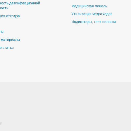
ность дезинфекционной
Медицинская мебель
ности
Утилизация медотходов
ция отходов
Индикаторы, тест-полоски
ты
 материалы
е статьи
г