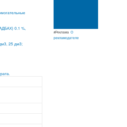
омогательные
АДБАХ) 0.1 %,
#Реклама
О
рекламодателе
дм3, 25 дм3;
рата.