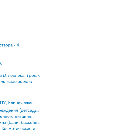
створа - 4
,
В, Герпеса, Грипп,
тичьего гриппа
ПУ, Клинические
реждения (детсады,
енного питания,
ты (бани, бассейны,
, Косметические и