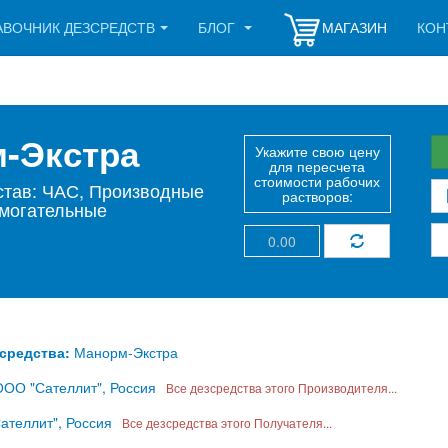
АВОЧНИК ДЕЗСРЕДСТВ
БЛОГ
МАГАЗИН
КОН
м-Экстра
Укажите свою цену
для пересчета
стоимости рабочих
став: ЧАС, Производные
растворов:
могательные
зсредства:
Манорм-Экстра
ОО "Сателлит", Россия
Все дезсредства этого Производителя...
теллит", Россия
Все дезсредства этого Получателя...