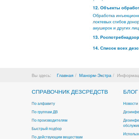
12. Объекты обработ
Обработка инъекционн
локтевых сгибов доно
акушерок и других лиц
13. Роспотребнадзор
14. Список всех дез
Вы здесь:
Главная
Манорм-Экстра
Информац
СПРАВОЧНИК ДЕЗСРЕДСТВ
БЛОГ
По алфавиту
Новости 
По группам ДВ
Дезинфе
По производителям
Дезинфе
обслужи
Быстрый подбор
Использ
По действующим веществам