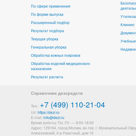
Безопас
По сфере применения
деятель
По форме выпуска
Утилиза
Расширенный подбор
Клининг
Результат подбора
Докумен
Текущая уборка
Учебные
Генеральная уборка
Недавни
Обработка кожных покровов
Обработка изделий медицинского
назначения
Результат расчета
Справочник дезсредств
+7 (499) 110-21-04
Тел.:
Url:
https://dezr.ru
E-mail:
Время работы: Пн.-Пт. — 9:00-18:00
Адрес: 129164,
город Москва, вн.тер. г. Муниципальный Окру
Алексеевский
,
б-р Ракетный, дом 16