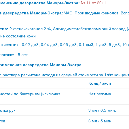
рименению дезсредства Манорм-Экстра:
№ 11 от 2011
в дезсредства Манорм-Экстра:
ЧАС, Производные фенолов, Всп
тва:
2-феноксиэтанол 2 %, Алкилдиметилбензиламмоний хлорид (
ие состояние кожи
тисептик - 0.02 дм3, 0.04 дм3, 0.05 дм3, 0.1 дм3, 1 дм3, 5 дм3, 10 
паковке - 5 лет
рименения дезсредства Манорм-Экстра
 раствора расчитана исходя из средней стоимости за 1л/кг концент
Конц / эксп
ностей по бактериям (исключая
Нет режима
отка рук
3 мл / 0.5 мин.
гов
6 мл / 5 мин.