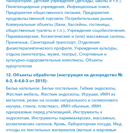
лаборатории, Детские учреждения (детсады, школы и т.п.),
Пенитенциарные учреждения, Инфекционные очаги,
Предприятия общественного питания, Предприятия
продовольственной торговли, Потребительские рынки,
Коммунальные объекты (бани, бассейны, гостиницы,
общественные туалеты и т.п.), Учреждения соцобеспечения,
Парикмахерские, Косметические и (или) массажные салоны,
Прачечные, Санитарный транспорт, Отделения
физиотерапевтического профиля, Учреждения культуры,
отдыха (кинотеатры, музеи, театры), Спортивные и
культурно-оздоровительные комплексы, Объекты
курортологии
12. Объекты обработки (инструкция на дезсредство №
6-2, 6-4,6-3 от 2015):
Белье нательное, Белье постельное, Гибкие эндоскопы,
Жесткая мебель, Жесткие эндоскопы, Игрушки, ИМН из
металлов, резин на основе натурального и силиконового
каучука, стекла, пластмасс, ИМН обычные, ИМН
одноразовые перед утилизацией, Инструменты к
эндоскопам, Инструменты парикмахерских, массажных,
косметических салонов, Кровь, Лабораторная посуда, Мед.
отходы из текстильных материалов (ватные и марлевые