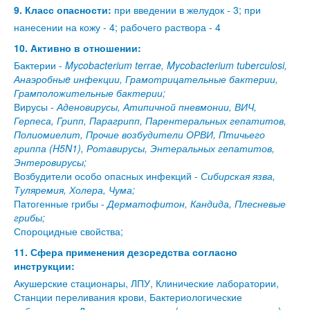
9. Класс опасности:
при введении в желудок - 3; при
нанесении на кожу - 4; рабочего раствора - 4
10. Активно в отношении:
Бактерии -
Mycobacterium terrae, Mycobacterium tuberculosi,
Анаэробныe инфекции, Грамотрицательные бактерии,
Грамположительные бактерии;
Вирусы -
Аденовирусы, Атипичной пневмонии, ВИЧ,
Герпеса, Грипп, Парагрипп, Парентеральных гепатитов,
Полиомиелит, Прочие возбудители ОРВИ, Птичьего
гриппа (H5N1), Ротавирусы, Энтеральных гепатитов,
Энтеровирусы;
Возбудители особо опасных инфекций -
Сибирская язва,
Туляремия, Холера, Чума;
Патогенные грибы -
Дерматофитон, Кандида, Плесневые
грибы;
Спороцидные свойства;
11. Сфера применения дезсредства согласно
инструкции:
Акушерские стационары, ЛПУ, Клинические лаборатории,
Станции переливания крови, Бактериологические