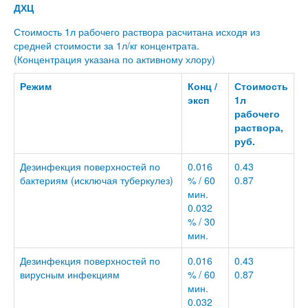
ДХЦ
Стоимость 1л рабочего раствора расчитана исходя из
средней стоимости за 1л/кг концентрата.
(Концентрация указана по активному хлору)
Режим
Конц /
Стоимость
эксп
1л
рабочего
раствора,
руб.
Дезинфекция поверхностей по
0.016
0.43
бактериям (исключая туберкулез)
% / 60
0.87
мин.
0.032
% / 30
мин.
Дезинфекция поверхностей по
0.016
0.43
вирусным инфекциям
% / 60
0.87
мин.
0.032