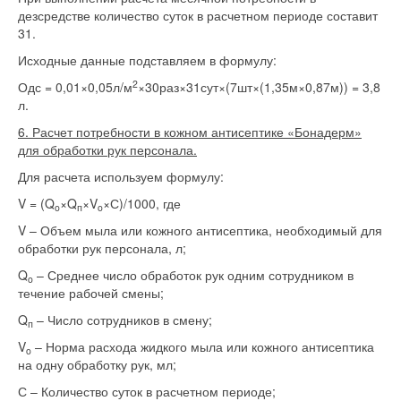
дезсредстве количество суток в расчетном периоде составит
31.
Исходные данные подставляем в формулу:
2
Одс = 0,01×0,05л/м
×30раз×31сут×(7шт×(1,35м×0,87м)) = 3,8
л.
6. Расчет потребности в кожном антисептике «Бонадерм»
для обработки рук персонала.
Для расчета используем формулу:
V = (Q
×Q
×V
×С)/1000, где
o
п
o
V – Объем мыла или кожного антисептика, необходимый для
обработки рук персонала, л;
Q
– Среднее число обработок рук одним сотрудником в
o
течение рабочей смены;
Q
– Число сотрудников в смену;
п
V
– Норма расхода жидкого мыла или кожного антисептика
o
на одну обработку рук, мл;
С – Количество суток в расчетном периоде;