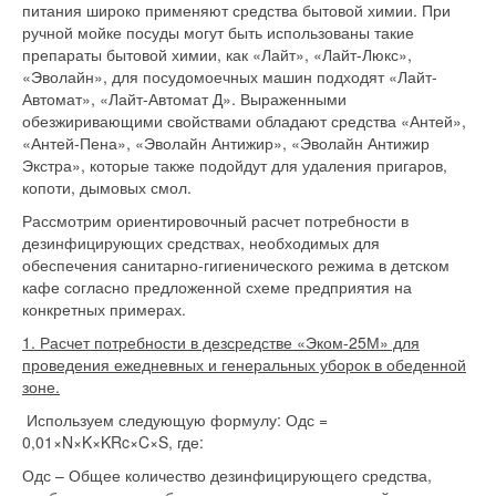
питания широко применяют средства бытовой химии. При
ручной мойке посуды могут быть использованы такие
препараты бытовой химии, как «Лайт», «Лайт-Люкс»,
«Эволайн», для посудомоечных машин подходят «Лайт-
Автомат», «Лайт-Автомат Д». Выраженными
обезжиривающими свойствами обладают средства «Антей»,
«Антей-Пена», «Эволайн Антижир», «Эволайн Антижир
Экстра», которые также подойдут для удаления пригаров,
копоти, дымовых смол.
Рассмотрим ориентировочный расчет потребности в
дезинфицирующих средствах, необходимых для
обеспечения санитарно-гигиенического режима в детском
кафе согласно предложенной схеме предприятия на
конкретных примерах.
1. Расчет потребности в дезсредстве «Эком-25М» для
проведения ежедневных и генеральных уборок в обеденной
зоне.
Используем следующую формулу: Одс =
0,01×N×K×KRc×C×S, где:
Одс – Общее количество дезинфицирующего средства,