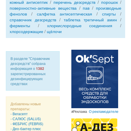
кожный антисептик
/
перечень дезсредств
/
порошок
/
поверхностно-активные вещества
/
пав
/
производные
фенолов
/
салфетка антисептическая
/
спирты
/
справочник дезсредств
/
таблетка третичный амин
/
ферменты
/
хлоркислородные соединения
/
хлорсодержащие
/
щёлочи
В разделе "Справочник
дезсредств" собрана
информация о
1382
зарегистрированных
дезинфицирующих
средствах
Добавлены новые
препараты:
#Реклама
О рекламодателе
- Вегасепт
- САЛЮС (SALUS)
- ФЕБРИС (FEBRIS)
- Део-бактер плюс