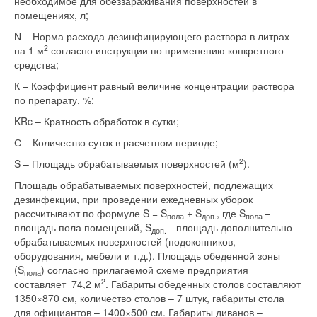
необходимое для обеззараживания поверхностей в
помещениях, л;
N – Норма расхода дезинфицирующего раствора в литрах
2
на 1 м
согласно инструкции по применению конкретного
средства;
К – Коэффициент равный величине концентрации раствора
по препарату, %;
KRc – Кратность обработок в сутки;
С – Количество суток в расчетном периоде;
2
S – Площадь обрабатываемых поверхностей (м
).
Площадь обрабатываемых поверхностей, подлежащих
дезинфекции, при проведении ежедневных уборок
рассчитывают по формуле S = S
+ S
, где S
–
пола
доп.
пола
площадь пола помещений, S
–
площадь дополнительно
доп.
обрабатываемых поверхностей (подоконников,
оборудования, мебели и т.д.). Площадь обеденной зоны
(S
) согласно прилагаемой схеме предприятия
пола
2
составляет 74,2 м
. Габариты обеденных столов составляют
1350×870 см, количество столов – 7 штук, габариты стола
для официантов – 1400×500 см. Габариты диванов –