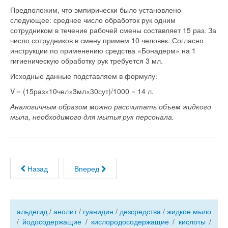
Предположим, что эмпирически было установлено
следующее: среднее число обработок рук одним
сотрудником в течение рабочей смены составляет 15 раз. За
число сотрудников в смену примем 10 человек. Согласно
инструкции по применению средства «Бонадерм» на 1
гигиеническую обработку рук требуется 3 мл.
Исходные данные подставляем в формулу:
V = (15раз×10чел×3мл×30сут)/1000 = 14 л.
Аналогичным образом можно рассчитать объем жидкого
мыла, необходимого для мытья рук персонала.
Назад
Вперед
альдегид
/
анолит
/
гуанидин
/
дезсредства
/
жидкое мыло
/
йодосодержащие
/
кислородосодержащие
/
кислоты
/