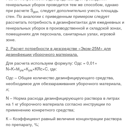
генеральных уборок проводится тем же способом, однако
при расчете S
следует дополнительно учесть площадь
доп.
стен. По аналогии с приведенным примером следует
рассчитать потребность в дезинфектантах для ежедневных и
генеральных уборок в производственной и складской зонах,
помещениях для персонала, санитарных узлах, игровой
зоне.
2. Расчет потребности в дезсредстве «Эком-25М» для
дезинфекции уборочного материала.
Для расчета используем формулу: Одс = 0,01×
N×K×М
×К
×KRc×C, где:
ум
ум
Одс – Общее количество дезинфицирующего средства,
необходимое для обеззараживания уборочного материала,
л;
N – Норма расхода дезинфицирующего раствора в литрах
на 1 кг уборочного материала согласно инструкции по
применению конкретного средства;
К – Коэффициент равный величине концентрации раствора
по препарату, %;