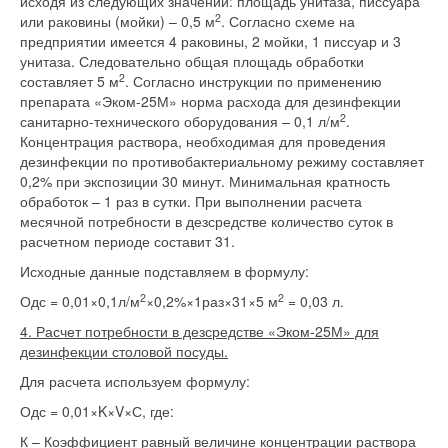
исходя из следующих значений: площадь унитаза, писсуара
2
или раковины (мойки) – 0,5 м
. Согласно схеме на
предприятии имеется 4 раковины, 2 мойки, 1 писсуар и 3
унитаза. Следовательно общая площадь обработки
2
составляет 5 м
. Согласно инструкции по применению
препарата «Эком-25М» норма расхода для дезинфекции
2
санитарно-технического оборудования – 0,1 л/м
.
Концентрация раствора, необходимая для проведения
дезинфекции по противобактериальному режиму составляет
0,2% при экспозиции 30 минут. Минимальная кратность
обработок – 1 раз в сутки. При выполнении расчета
месячной потребности в дезсредстве количество суток в
расчетном периоде составит 31.
Исходные данные подставляем в формулу:
2
2
Одс = 0,01×0,1л/м
×0,2%×1раз×31×5 м
= 0,03 л.
4. Расчет потребности в дезсредстве «Эком-25М» для
дезинфекции столовой посуды.
Для расчета используем формулу:
Одс = 0,01×K×V×С, где:
К – Коэффициент равный величине концентрации раствора