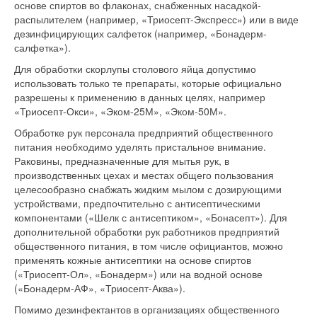
основе спиртов во флаконах, снабженных насадкой-
распылителем (например, «Триосепт-Экспресс») или в виде
дезинфицирующих салфеток (например, «Бонадерм-
салфетка»).
Для обработки скорлупы столового яйца допустимо
использовать только те препараты, которые официально
разрешены к применению в данных целях, например
«Триосепт-Окси», «Эком-25М», «Эком-50М».
Обработке рук персонала предприятий общественного
питания необходимо уделять пристальное внимание.
Раковины, предназначенные для мытья рук, в
производственных цехах и местах общего пользования
целесообразно снабжать жидким мылом с дозирующими
устройствами, предпочтительно с антисептическими
компонентами («Шелк с антисептиком», «Бонасепт»). Для
дополнительной обработки рук работников предприятий
общественного питания, в том числе официантов, можно
применять кожные антисептики на основе спиртов
(«Триосепт-Ол», «Бонадерм») или на водной основе
(«Бонадерм-АФ», «Триосепт-Аква»).
Помимо дезинфектантов в организациях общественного