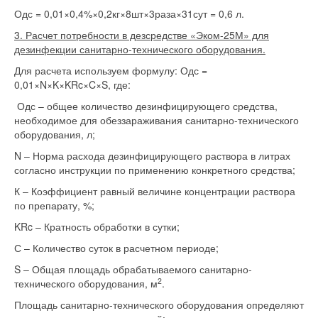
Одс = 0,01×0,4%×0,2кг×8шт×3раза×31сут = 0,6 л.
3. Расчет потребности в дезсредстве «Эком-25М» для
дезинфекции санитарно-технического оборудования.
Для расчета используем формулу: Одс =
0,01×N×K×KRc×C×S, где:
Одс – общее количество дезинфицирующего средства,
необходимое для обеззараживания санитарно-технического
оборудования, л;
N – Норма расхода дезинфицирующего раствора в литрах
согласно инструкции по применению конкретного средства;
К – Коэффициент равный величине концентрации раствора
по препарату, %;
KRc – Кратность обработки в сутки;
С – Количество суток в расчетном периоде;
S – Общая площадь обрабатываемого санитарно-
2
технического оборудования, м
.
Площадь санитарно-технического оборудования определяют