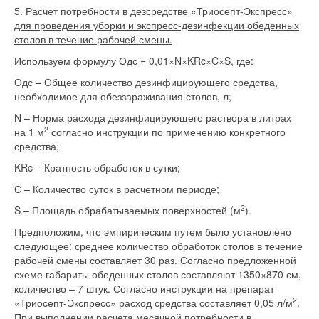
5. Расчет потребности в дезсредстве «Триосепт-Экспресс»
для проведения уборки и экспресс-дезинфекции обеденных
столов в течение рабочей смены.
Используем формулу Одс = 0,01×N×KRc×C×S, где:
Одс – Общее количество дезинфицирующего средства,
необходимое для обеззараживания столов, л;
N – Норма расхода дезинфицирующего раствора в литрах
2
на 1 м
согласно инструкции по применению конкретного
средства;
KRc – Кратность обработок в сутки;
С – Количество суток в расчетном периоде;
2
S – Площадь обрабатываемых поверхностей (м
).
Предположим, что эмпирическим путем было установлено
следующее: среднее количество обработок столов в течение
рабочей смены составляет 30 раз. Согласно предложенной
схеме габариты обеденных столов составляют 1350×870 см,
количество – 7 штук. Согласно инструкции на препарат
2
«Триосепт-Экспресс» расход средства составляет 0,05 л/м
.
При выполнении расчета месячной потребности в