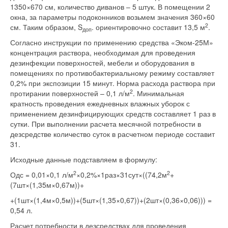
1350×670 см, количество диванов – 5 штук. В помещении 2
окна, за параметры подоконников возьмем значения 360×60
2
см. Таким образом, S
. ориентировочно составит 13,5 м
.
доп
Согласно инструкции по применению средства «Эком-25М»
концентрация раствора, необходимая для проведения
дезинфекции поверхностей, мебели и оборудования в
помещениях по противобактериальному режиму составляет
0,2% при экспозиции 15 минут. Норма расхода раствора при
2
протирании поверхностей – 0,1 л/м
. Минимальная
кратность проведения ежедневных влажных уборок с
применением дезинфицирующих средств составляет 1 раз в
сутки. При выполнении расчета месячной потребности в
дезсредстве количество суток в расчетном периоде составит
31.
Исходные данные подставляем в формулу:
2
2
Одс = 0,01×0,1 л/м
×0,2%×1раз×31сут×((74,2м
+
(7шт×(1,35м×0,67м))+
+(1шт×(1,4м×0,5м))+(5шт×(1,35×0,67))+(2шт×(0,36×0,06))) =
0,54 л.
Расчет потребности в дезсредствах для проведения