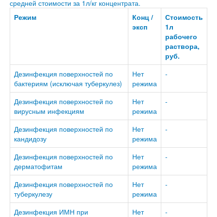
средней стоимости за 1л/кг концентрата.
Режим
Конц /
Стоимость
эксп
1л
рабочего
раствора,
руб.
Дезинфекция поверхностей по
Нет
-
бактериям (исключая туберкулез)
режима
Дезинфекция поверхностей по
Нет
-
вирусным инфекциям
режима
Дезинфекция поверхностей по
Нет
-
кандидозу
режима
Дезинфекция поверхностей по
Нет
-
дерматофитам
режима
Дезинфекция поверхностей по
Нет
-
туберкулезу
режима
Дезинфекция ИМН при
Нет
-