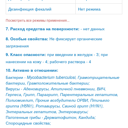
Дезинфекция фекалий
Нет режима
Посмотреть все режимы применения...
7. Расход средства на поверхности:
- нет данных
8. Особые свойства:
Не фиксирует органические
загрязнения
9. Класс опасности:
при введении в желудок - 3; при
нанесении на кожу - 4; рабочего раствора - 4
10. Активно в отношении:
Бактерии -
Mycobacterium tuberculosi, Грамотрицательные
бактерии, Грамположительные бактерии;
Вирусы -
Аденовирусы, Атипичной пневмонии, ВИЧ,
Герпеса, Грипп, Парагрипп, Парентеральных гепатитов,
Полиомиелит, Прочие возбудители ОРВИ, Птичьего
гриппа (H5N1), Ротавирусы, Свиной грипп (H1N1),
Энтеральных гепатитов, Энтеровирусы;
Патогенные грибы -
Дерматофитон, Кандида;
Спороцидные свойства;