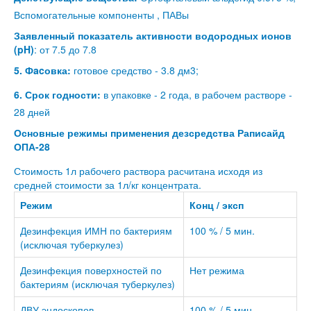
Вспомогательные компоненты , ПАВы
Заявленный показатель активности водородных ионов
(pH)
: от 7.5 до 7.8
5. Фacовка:
готовое средство - 3.8 дм3;
6. Срок годности:
в упаковке - 2 года, в рабочем растворе -
28 дней
Основные режимы применения дезсредства Раписайд
ОПА-28
Стоимость 1л рабочего раствора расчитана исходя из
средней стоимости за 1л/кг концентрата.
Режим
Конц / эксп
Дезинфекция ИМН по бактериям
100 % / 5 мин.
(исключая туберкулез)
Дезинфекция поверхностей по
Нет режима
бактериям (исключая туберкулез)
ДВУ эндоскопов
100 % / 5 мин.