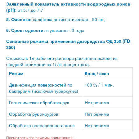
Заявленный показатель активности водородных ионов
(pH)
: от 5.7 до 7.7
5. Фacовка:
салфетка антисептическая - 90 шт;
6. Срок годности:
в упаковке - 3 года
Основные режимы применения дезсредства ФД 350 (FD
350)
Стоимость 1л рабочего раствора расчитана исходя из
средней стоимости за 1л/кг концентрата.
Режим
Конц / эксп
Дезинфекция поверхностей по
100 % / 1 мин.
бактериям (исключая туберкулез)
Гигиеническая обработка рук
Нет режима
Обработка рук хирургов
Нет режима
Обработка операционного поля
Нет режима
Посмотреть все режимы применения...