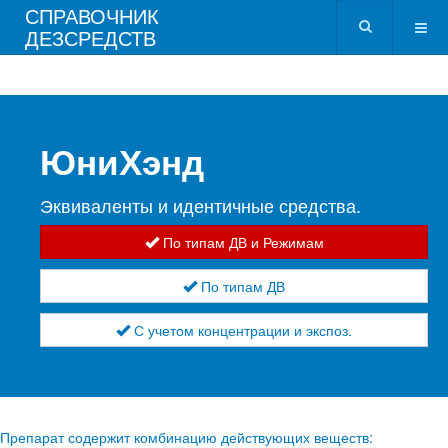
СПРАВОЧНИК
ДЕЗСРЕДСТВ
ЮниХэнд
Эквиваленты и идентичные средства.
По типам ДВ и Режимам
По типам ДВ
С учетом концентрации и экспоз.
Препарат содержит комбинацию действующих веществ: