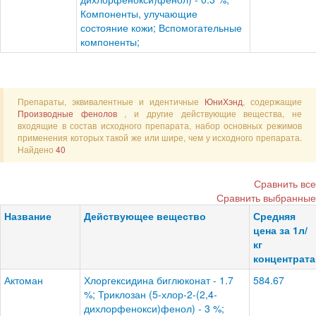
Компоненты, улучающие
состояние кожи; Вспомогательные
компоненты;
Препараты, эквивалентные и идентичные
ЮниХэнд
, содержащие
Производные фенолов
, и другие действующие вещества, не
входящие в состав исходного препарата, набор основных режимов
применения которых такой же или шире, чем у исходного препарата.
Найдено
40
Сравнить все
Сравнить выбранные
Название
Действующее вещество
Средняя
цена за 1л/
кг
концентрата
Актоман
Хлоргексидина биглюконат - 1.7
584.67
%; Триклозан (5-хлор-2-(2,4-
дихлорфенокси)фенол) - 3 %;