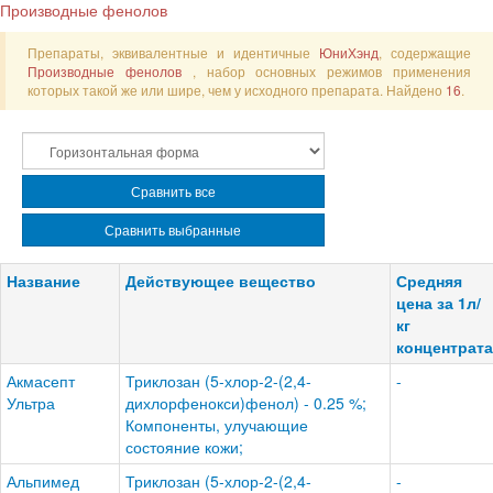
Производные фенолов
Препараты, эквивалентные и идентичные
ЮниХэнд
, содержащие
Производные фенолов
, набор основных режимов применения
которых такой же или шире, чем у исходного препарата. Найдено
16
.
Сравнить все
Сравнить выбранные
Название
Действующее вещество
Средняя
цена за 1л/
кг
концентрата
Акмасепт
Триклозан (5-хлор-2-(2,4-
-
Ультра
дихлорфенокси)фенол) - 0.25 %;
Компоненты, улучающие
состояние кожи;
Альпимед
Триклозан (5-хлор-2-(2,4-
-