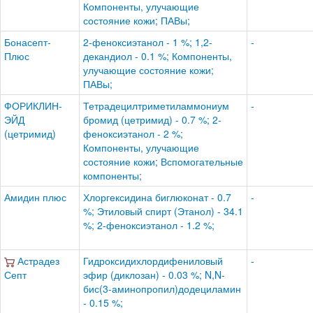
Компоненты, улучающие
состояние кожи; ПАВы;
Бонасепт-
2-феноксиэтанол - 1 %; 1,2-
-
Плюс
декандиол - 0.1 %; Компоненты,
улучающие состояние кожи;
ПАВы;
ФОРИКЛИН-
Тетрадецилтриметиламмониум
-
ЭЙД
бромид (цетримид) - 0.7 %; 2-
(цетримид)
феноксиэтанол - 2 %;
Компоненты, улучающие
состояние кожи; Вспомогательные
компоненты;
Амидин плюс
Хлоргексидина биглюконат - 0.7
-
%; Этиловый спирт (Этанол) - 34.1
%; 2-феноксиэтанол - 1.2 %;
Астрадез
Гидроксидихлордифениловый
-
Септ
эфир (диклозан) - 0.03 %; N,N-
бис(3-аминопропил)додециламин
- 0.15 %;