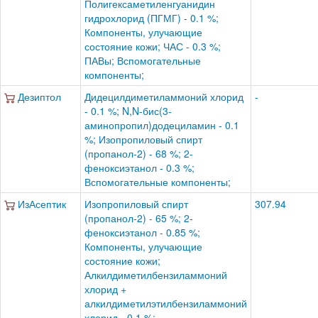
Полигексаметиленгуанидин
гидрохлорид (ПГМГ) - 0.1 %;
Компоненты, улучающие
состояние кожи; ЧАС - 0.3 %;
ПАВы; Вспомогательные
компоненты;
Дезиптол
Дидецилдиметиламмоний хлорид
-
- 0.1 %; N,N-бис(3-
аминопропил)додециламин - 0.1
%; Изопропиловый спирт
(пропанол-2) - 68 %; 2-
феноксиэтанол - 0.3 %;
Вспомогательные компоненты;
ИзАсептик
Изопропиловый спирт
307.94
(пропанол-2) - 65 %; 2-
феноксиэтанол - 0.85 %;
Компоненты, улучающие
состояние кожи;
Алкилдиметилбензиламмоний
хлорид +
алкилдиметилэтилбензиламмоний
хлорид - 0.1 %;