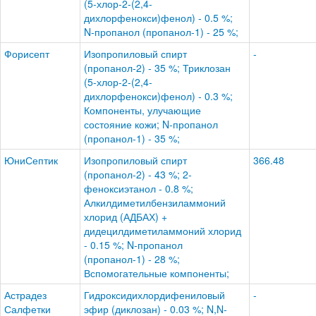
(5-хлор-2-(2,4-
дихлорфенокси)фенол) - 0.5 %;
N-пропанол (пропанол-1) - 25 %;
Форисепт
Изопропиловый спирт
-
(пропанол-2) - 35 %; Триклозан
(5-хлор-2-(2,4-
дихлорфенокси)фенол) - 0.3 %;
Компоненты, улучающие
состояние кожи; N-пропанол
(пропанол-1) - 35 %;
ЮниСептик
Изопропиловый спирт
366.48
(пропанол-2) - 43 %; 2-
феноксиэтанол - 0.8 %;
Алкилдиметилбензиламмоний
хлорид (АДБАХ) +
дидецилдиметиламмоний хлорид
- 0.15 %; N-пропанол
(пропанол-1) - 28 %;
Вспомогательные компоненты;
Астрадез
Гидроксидихлордифениловый
-
Салфетки
эфир (диклозан) - 0.03 %; N,N-