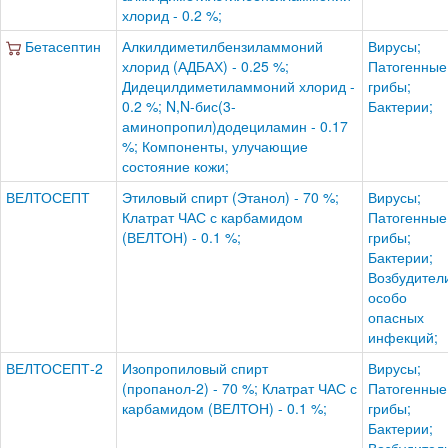
хлорид - 0.2 %;
Бетасептин
Алкилдиметилбензиламмоний
Вирусы;
хлорид (АДБАХ) - 0.25 %;
Патогенные
Дидецилдиметиламмоний хлорид -
грибы;
0.2 %; N,N-бис(3-
Бактерии;
аминопропил)додециламин - 0.17
%; Компоненты, улучающие
состояние кожи;
ВЕЛТОСЕПТ
Этиловый спирт (Этанол) - 70 %;
Вирусы;
Клатрат ЧАС с карбамидом
Патогенные
(ВЕЛТОН) - 0.1 %;
грибы;
Бактерии;
Возбудител
особо
опасных
инфекций;
ВЕЛТОСЕПТ-2
Изопропиловый спирт
Вирусы;
(пропанол-2) - 70 %; Клатрат ЧАС с
Патогенные
карбамидом (ВЕЛТОН) - 0.1 %;
грибы;
Бактерии;