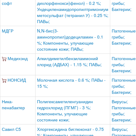
софт
дихлорфенокси)фенол) - 0.2 %;
грибы;
Ундециленамидопропилтримониум
Бактерии;
метосульфат (тетранил У) - 0.25 %;
ПАВы;
МДГР
N,N-бис(3-
Патогенные
аминопропил)додециламин - 0.1
грибы;
%; Компоненты, улучающие
Бактерии;
состояние кожи; ПАВы;
Медихэнд
Алкилдиметилбензиламмоний
Патогенные
хлорид (АДБАХ) - 1.15 %; ПАВы;
грибы;
Бактерии;
НОНСИД
Молочная кислота - 0.6 %; ПАВы -
Патогенные
15 %;
грибы;
Бактерии;
Ника-
Полигексаметиленгуанидин
Вирусы;
пенабактер
гидрохлорид (ПГМГ) - 3 %;
Патогенные
Компоненты, улучающие
грибы;
состояние кожи;
Бактерии;
Савил С5
Хлоргексидина биглюконат - 0.75
Вирусы;
%; Компоненты, улучающие
Патогенные