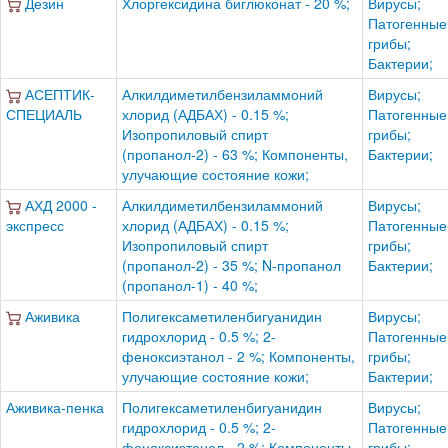
Дезин
Хлоргексидина биглюконат - 20 %;
Вирусы;
Патогенные
грибы;
Бактерии;
АСЕПТИК-
Алкилдиметилбензиламмоний
Вирусы;
СПЕЦИАЛЬ
хлорид (АДБАХ) - 0.15 %;
Патогенные
Изопропиловый спирт
грибы;
(пропанол-2) - 63 %; Компоненты,
Бактерии;
улучающие состояние кожи;
АХД 2000 -
Алкилдиметилбензиламмоний
Вирусы;
экспресс
хлорид (АДБАХ) - 0.15 %;
Патогенные
Изопропиловый спирт
грибы;
(пропанол-2) - 35 %; N-пропанол
Бактерии;
(пропанол-1) - 40 %;
Аживика
Полигексаметиленбигуанидин
Вирусы;
гидрохлорид - 0.5 %; 2-
Патогенные
феноксиэтанол - 2 %; Компоненты,
грибы;
улучающие состояние кожи;
Бактерии;
Аживика-пенка
Полигексаметиленбигуанидин
Вирусы;
гидрохлорид - 0.5 %; 2-
Патогенные
феноксиэтанол - 2 %; Компоненты,
грибы;