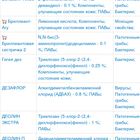
декандиол - 0.1 %; Компоненты,
грибы;
улучающие состояние кожи; ПАВы;
Бактерии;
Бриллиант-
Лимонная кислота; Компоненты,
Моющие
Агу
улучающие состояние кожи; ПАВы;
свойства;
N,N-бис(3-
Патогенные
Бриллиантовая
аминопропил)додециламин - 0.1
грибы;
сестричка 2
%; ПАВы;
Бактерии;
Гигея дез
Триклозан (5-хлор-2-(2,4-
Бактерии;
дихлорфенокси)фенол) - 0.25 %;
Компоненты, улучающие
состояние кожи;
ДЕЗАФЛОР
Алкилдиметилбензиламмоний
Вирусы;
хлорид (АДБАХ) - 0.8 %; ПАВы;
Патогенные
грибы;
Бактерии;
ДЕОЛИН
Триклозан (5-хлор-2-(2,4-
Патогенные
ЭКСТРА
дихлорфенокси)фенол) - 1 %;
грибы;
ПАВы;
Бактерии;
ДЕОЛИН-П
Дидецилдиметиламмоний хлорид -
Патогенные