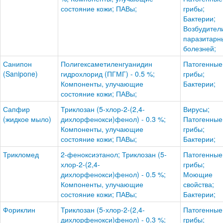
состояние кожи; ПАВы;
грибы;
Бактерии;
Возбудител
паразитарн
болезней;
Санипон
Полигексаметиленгуанидин
Патогенные
(Sanipone)
гидрохлорид (ПГМГ) - 0.5 %;
грибы;
Компоненты, улучающие
Бактерии;
состояние кожи; ПАВы;
Сапфир
Триклозан (5-хлор-2-(2,4-
Вирусы;
(жидкое мыло)
дихлорфенокси)фенол) - 0.3 %;
Патогенные
Компоненты, улучающие
грибы;
состояние кожи; ПАВы;
Бактерии;
Трикломед
2-феноксиэтанол; Триклозан (5-
Патогенные
хлор-2-(2,4-
грибы;
дихлорфенокси)фенол) - 0.5 %;
Моющие
Компоненты, улучающие
свойства;
состояние кожи; ПАВы;
Бактерии;
Фориклин
Триклозан (5-хлор-2-(2,4-
Патогенные
дихлорфенокси)фенол) - 0.3 %;
грибы;