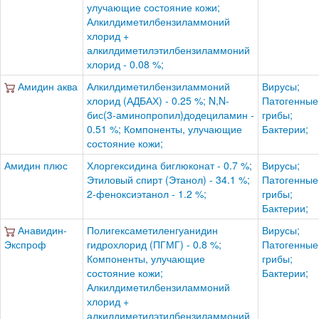
улучающие состояние кожи;
Алкилдиметилбензиламмоний
хлорид +
алкилдиметилэтилбензиламмоний
хлорид - 0.08 %;
Амидин аква
Алкилдиметилбензиламмоний
Вирусы;
хлорид (АДБАХ) - 0.25 %; N,N-
Патогенные
бис(3-аминопропил)додециламин -
грибы;
0.51 %; Компоненты, улучающие
Бактерии;
состояние кожи;
Амидин плюс
Хлоргексидина биглюконат - 0.7 %;
Вирусы;
Этиловый спирт (Этанол) - 34.1 %;
Патогенные
2-феноксиэтанол - 1.2 %;
грибы;
Бактерии;
Анавидин-
Полигексаметиленгуанидин
Вирусы;
Экспроф
гидрохлорид (ПГМГ) - 0.8 %;
Патогенные
Компоненты, улучающие
грибы;
состояние кожи;
Бактерии;
Алкилдиметилбензиламмоний
хлорид +
алкилдиметилэтилбензиламмоний