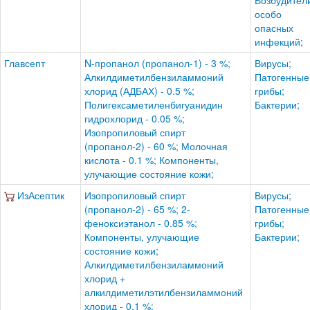
Возбудител
особо
опасных
инфекций;
Главсепт
N-пропанол (пропанол-1) - 3 %;
Вирусы;
Алкилдиметилбензиламмоний
Патогенные
хлорид (АДБАХ) - 0.5 %;
грибы;
Полигексаметиленбигуанидин
Бактерии;
гидрохлорид - 0.05 %;
Изопропиловый спирт
(пропанол-2) - 60 %; Молочная
кислота - 0.1 %; Компоненты,
улучающие состояние кожи;
ИзАсептик
Изопропиловый спирт
Вирусы;
(пропанол-2) - 65 %; 2-
Патогенные
феноксиэтанол - 0.85 %;
грибы;
Компоненты, улучающие
Бактерии;
состояние кожи;
Алкилдиметилбензиламмоний
хлорид +
алкилдиметилэтилбензиламмоний
хлорид - 0.1 %;