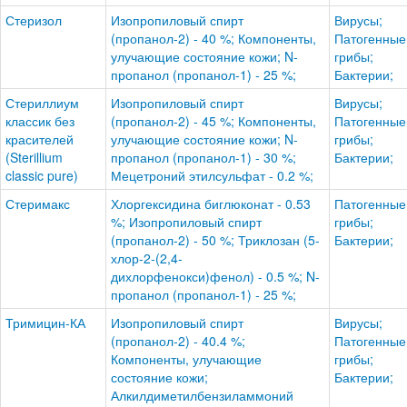
Стеризол
Изопропиловый спирт
Вирусы;
(пропанол-2) - 40 %; Компоненты,
Патогенные
улучающие состояние кожи; N-
грибы;
пропанол (пропанол-1) - 25 %;
Бактерии;
Стериллиум
Изопропиловый спирт
Вирусы;
классик без
(пропанол-2) - 45 %; Компоненты,
Патогенные
красителей
улучающие состояние кожи; N-
грибы;
(Sterillium
пропанол (пропанол-1) - 30 %;
Бактерии;
classic pure)
Мецетроний этилсульфат - 0.2 %;
Стеримакс
Хлоргексидина биглюконат - 0.53
Патогенные
%; Изопропиловый спирт
грибы;
(пропанол-2) - 50 %; Триклозан (5-
Бактерии;
хлор-2-(2,4-
дихлорфенокси)фенол) - 0.5 %; N-
пропанол (пропанол-1) - 25 %;
Тримицин-КА
Изопропиловый спирт
Вирусы;
(пропанол-2) - 40.4 %;
Патогенные
Компоненты, улучающие
грибы;
состояние кожи;
Бактерии;
Алкилдиметилбензиламмоний