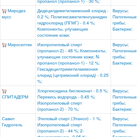
пропанол (пропанол-1) - 30 %;
Миродез
Дидецилдиметиламмоний хлорид -
Вирусы;
мусс
0.2 %; Полигексаметиленгуанидин
Патогенные
гидрохлорид (ПГМГ) - 0.4 %;
грибы;
Компоненты, улучающие
Бактерии;
состояние кожи;
Миросептик
Изопропиловый спирт
Вирусы;
(пропанол-2) - 48 %; Компоненты,
Патогенные
улучающие состояние кожи; N-
грибы;
пропанол (пропанол-1) - 12 %;
Бактерии;
Гексадецилтриметиламмония
хлорид (цетримоний хлорид) - 0.25
%;
Хлоргексидина биглюконат - 0.5 %;
Вирусы;
СПИТАДЕРМ
Перекись водорода - 0.45 %;
Патогенные
Изопропиловый спирт
грибы;
(пропанол-2) - 70 %;
Бактерии;
Савил
Этиловый спирт (Этанол) - 1 %;
Вирусы;
Гидрогель
Изопропиловый спирт
Патогенные
(пропанол-2) - 44 %; 2-
грибы;
феноксиэтанол - 0.05 %;
Бактерии;