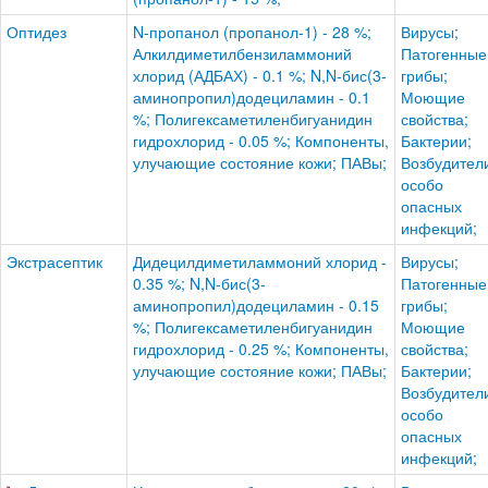
Оптидез
N-пропанол (пропанол-1) - 28 %;
Вирусы;
Алкилдиметилбензиламмоний
Патогенные
хлорид (АДБАХ) - 0.1 %; N,N-бис(3-
грибы;
аминопропил)додециламин - 0.1
Моющие
%; Полигексаметиленбигуанидин
свойства;
гидрохлорид - 0.05 %; Компоненты,
Бактерии;
улучающие состояние кожи; ПАВы;
Возбудител
особо
опасных
инфекций;
Экстрасептик
Дидецилдиметиламмоний хлорид -
Вирусы;
0.35 %; N,N-бис(3-
Патогенные
аминопропил)додециламин - 0.15
грибы;
%; Полигексаметиленбигуанидин
Моющие
гидрохлорид - 0.25 %; Компоненты,
свойства;
улучающие состояние кожи; ПАВы;
Бактерии;
Возбудител
особо
опасных
инфекций;