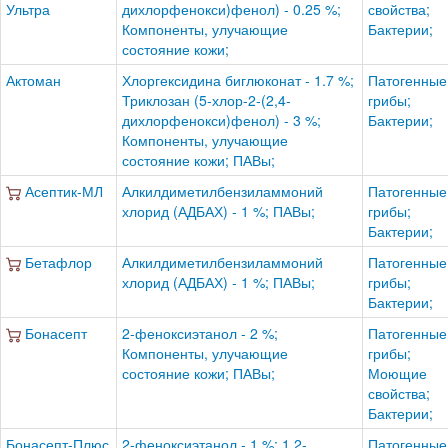
Ультра
дихлорфенокси)фенол) - 0.25 %;
свойства;
Компоненты, улучающие
Бактерии;
состояние кожи;
Актоман
Хлоргексидина биглюконат - 1.7 %;
Патогенные
Триклозан (5-хлор-2-(2,4-
грибы;
дихлорфенокси)фенол) - 3 %;
Бактерии;
Компоненты, улучающие
состояние кожи; ПАВы;
Асептик-МЛ
Алкилдиметилбензиламмоний
Патогенные
хлорид (АДБАХ) - 1 %; ПАВы;
грибы;
Бактерии;
Бетафлор
Алкилдиметилбензиламмоний
Патогенные
хлорид (АДБАХ) - 1 %; ПАВы;
грибы;
Бактерии;
Бонасепт
2-феноксиэтанол - 2 %;
Патогенные
Компоненты, улучающие
грибы;
состояние кожи; ПАВы;
Моющие
свойства;
Бактерии;
Бонасепт-Плюс
2-феноксиэтанол - 1 %; 1,2-
Патогенные