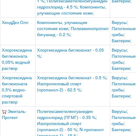
1 %; Полигексаметиленбигуанидин
Бактерии;
гидрохлорид - 4.5 %; Компоненты,
улучающие состояние кожи;
ХендДез Олл
Компоненты, улучающие
Вирусы;
состояние кожи; Полиаминопропил
Патогенные
бигуанид - 0.2 %;
грибы;
Бактерии;
Хлоргексидина
Хлоргексидина биглюконат - 0.05
Вирусы;
биглюконата
%;
Патогенные
0,05% водный
грибы;
раствор
Бактерии;
Хлоргексидина
Хлоргексидина биглюконат - 0.5 %;
Вирусы;
биглюконата
Изопропиловый спирт
Патогенные
0,5% водно-
(пропанол-2) - 62.5 %;
грибы;
спиртовой
Бактерии;
раствор
Эмиталь-
Полигексаметиленгуанидин
Вирусы;
Протект
гидрохлорид (ПГМГ) - 0.35 %;
Патогенные
Изопропиловый спирт
грибы;
(пропанол-2) - 50 %; N-пропанол
Бактерии;
(пропанол-1) - 15 %;